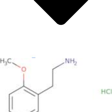
Metales
Metaloide
Metales de transición internos
Catalizadores
Tensioactivos y detergentes
Indicadores
Química supramolecular
Nanomateriales