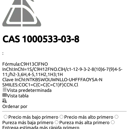
CAS 1000533-03-8
:
Fórmula:
C9H13ClFNO
InChI:
InChI=1S/C9H12FNO.ClH/c1-12-9-3-2-8(10)6-7(9)4-5-
11;/h2-3,6H,4-5,11H2,1H3;1H
Clave InChI:
NTKBSWOIJWNLLO-UHFFFAOYSA-N
SMILES:
COC1=C(C=C(C=C1)F)CCN.Cl
Vista predeterminada
Vista tabla
Ordenar por
Precio más bajo primero
Precio más alto primero
Pureza más baja primero
Pureza más alta primero
Entrega estimada más rápida primero