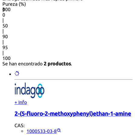
Pureza (%)
0
100
|
0
|
50
|
90
|
95
|
100
Se han encontrado
2 productos
.
+ Info
2-(5-fluoro-2-methoxyphenyl)ethan-1-amine
CAS:
1000533-03-8