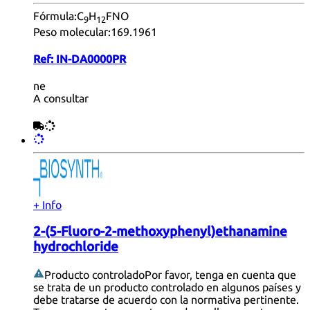
Fórmula:
C
H
FNO
9
12
Peso molecular:
169.1961
Ref:
IN-DA0000PR
ne
A consultar
+ Info
2-(5-Fluoro-2-methoxyphenyl)ethanamine
hydrochloride
Producto controlado
Por favor, tenga en cuenta que
se trata de un producto controlado en algunos países y
debe tratarse de acuerdo con la normativa pertinente.