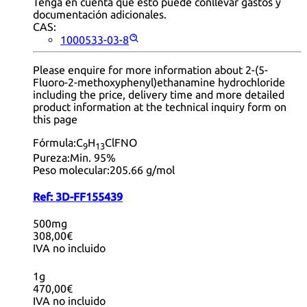
Tenga en cuenta que esto puede conllevar gastos y
documentación adicionales.
CAS:
1000533-03-8
Please enquire for more information about 2-(5-
Fluoro-2-methoxyphenyl)ethanamine hydrochloride
including the price, delivery time and more detailed
product information at the technical inquiry form on
this page
Fórmula:
C
H
ClFNO
9
13
Pureza:
Min. 95%
Peso molecular:
205.66 g/mol
Ref:
3D-FF155439
500mg
308,00€
IVA no incluido
1g
470,00€
IVA no incluido