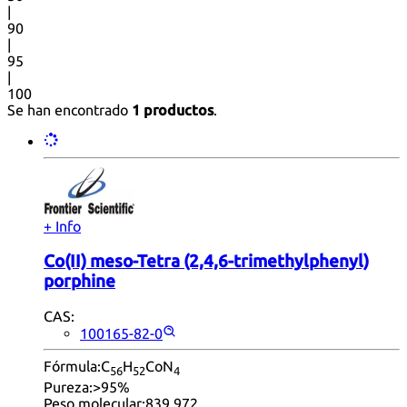
|
90
|
95
|
100
Se han encontrado
1 productos
.
+ Info
Co(II) meso-Tetra (2,4,6-trimethylphenyl)
porphine
CAS:
100165-82-0
Fórmula:
C
H
CoN
56
52
4
Pureza:
>95%
Peso molecular:
839.972