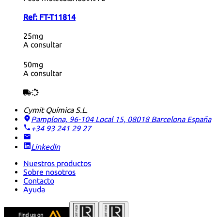
Ref:
FT-T11814
25mg
A consultar
50mg
A consultar
Cymit Química S.L.
Pamplona, 96-104 Local 15, 08018 Barcelona
España
+34 93 241 29 27
LinkedIn
Nuestros productos
Sobre nosotros
Contacto
Ayuda