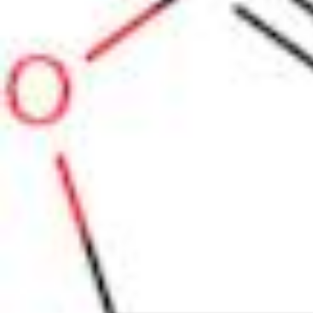
Estándares fisicoquímicos
Estándares electroquímicos
Estandares inorgánicos
Estandares analíticos orgánicos