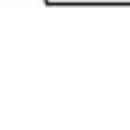
Estándares de farmacopea
Farmacopeas y otras publicaciones
Indicadores
Ingredientes farmacéuticos activos (API) para investigac
Estándares de Nitrosaminas
Kits