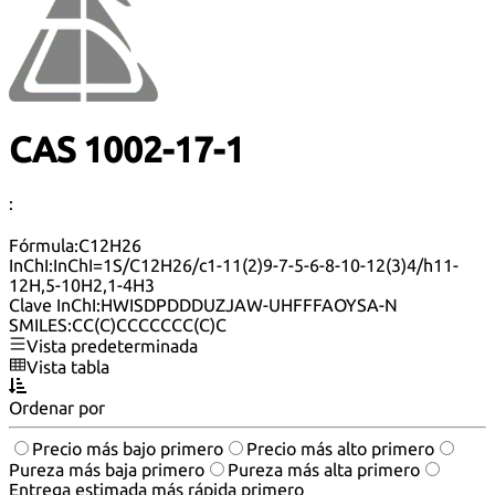
CAS 1002-17-1
:
Fórmula:
C12H26
InChI:
InChI=1S/C12H26/c1-11(2)9-7-5-6-8-10-12(3)4/h11-
12H,5-10H2,1-4H3
Clave InChI:
HWISDPDDDUZJAW-UHFFFAOYSA-N
SMILES:
CC(C)CCCCCCC(C)C
Vista predeterminada
Vista tabla
Ordenar por
Precio más bajo primero
Precio más alto primero
Pureza más baja primero
Pureza más alta primero
Entrega estimada más rápida primero