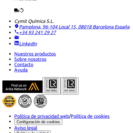
Cymit Química S.L.
Pamplona, 96-104 Local 15, 08018 Barcelona
España
+34 93 241 29 27
LinkedIn
Nuestros productos
Sobre nosotros
Contacto
Ayuda
Política de privacidad web
/
Política de cookies
Configuración de cookies
Aviso legal