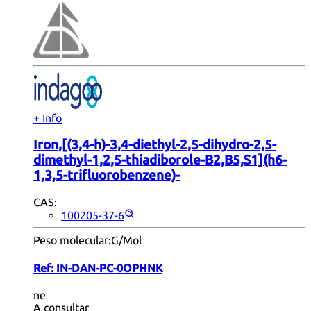
+ Info
Iron,[(3,4-h)-3,4-diethyl-2,5-dihydro-2,5-
dimethyl-1,2,5-thiadiborole-B2,B5,S1](h6-
1,3,5-trifluorobenzene)-
CAS:
100205-37-6
Peso molecular:
G/Mol
Ref:
IN-DAN-PC-0OPHNK
ne
A consultar