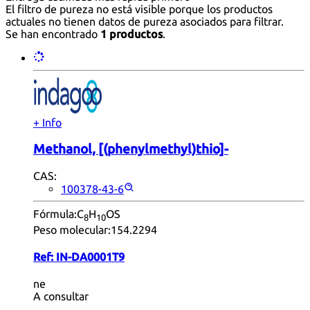
El filtro de pureza no está visible porque los productos
actuales no tienen datos de pureza asociados para filtrar.
Se han encontrado
1 productos
.
+ Info
Methanol, [(phenylmethyl)thio]-
CAS:
100378-43-6
Fórmula:
C
H
OS
8
10
Peso molecular:
154.2294
Ref:
IN-DA0001T9
ne
A consultar