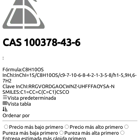
CAS 100378-43-6
:
Fórmula:
C8H10OS
InChI:
InChI=1S/C8H10OS/c9-7-10-6-8-4-2-1-3-5-8/h1-5,9H,6-
7H2
Clave InChI:
RRGVORDGAOCWNZ-UHFFFAOYSA-N
SMILES:
C1=CC=C(C=C1)CSCO
Vista predeterminada
Vista tabla
Ordenar por
Precio más bajo primero
Precio más alto primero
Pureza más baja primero
Pureza más alta primero
Entrega estimada más rápida primero