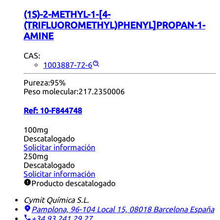
(1S)-2-METHYL-1-[4-
(TRIFLUOROMETHYL)PHENYL]PROPAN-1-
AMINE
CAS:
1003887-72-6
Pureza:
95%
Peso molecular:
217.2350006
Ref:
10-F844748
100mg
Descatalogado
Solicitar información
250mg
Descatalogado
Solicitar información
Producto descatalogado
Cymit Química S.L.
Pamplona, 96-104 Local 15, 08018 Barcelona
España
+34 93 241 29 27