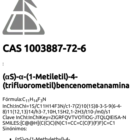
CAS 1003887-72-6
:
(αS)-α-(1-Metiletil)-4-
(trifluorometil)bencenometanamina
Fórmula:
C
H
F
N
11
14
3
InChI:
InChI=1S/C11H14F3N/c1-7(2)10(15)8-3-5-9(6-4-
8)11(12,13)14/h3-7,10H,15H2,1-2H3/t10-/m0/s1
Clave InChI:
InChIKey=ZIGRFQVTVOTIOG-JTQLQIEISA-N
SMILES:
[C@@H](C(C)C)(N)C1=CC=C(C(F)(F)F)C=C1
Sinónimos:
(αS)-α-(1-Methylethyl)-4-