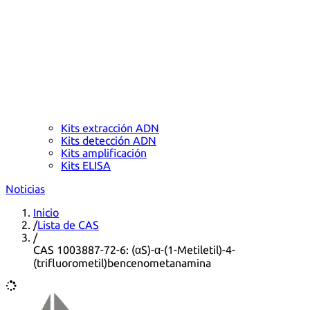
Kits extracción ADN
Kits detección ADN
Kits amplificación
Kits ELISA
Noticias
Inicio
/
Lista de CAS
/
CAS 1003887-72-6: (αS)-α-(1-Metiletil)-4-
(trifluorometil)bencenometanamina