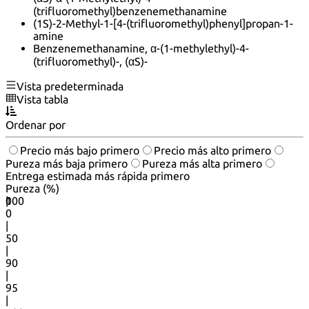
(trifluoromethyl)benzenemethanamine
(1S)-2-Methyl-1-[4-(trifluoromethyl)phenyl]propan-1-
amine
Benzenemethanamine, α-(1-methylethyl)-4-
(trifluoromethyl)-, (αS)-
Vista predeterminada
Vista tabla
Ordenar por
Precio más bajo primero
Precio más alto primero
Pureza más baja primero
Pureza más alta primero
Entrega estimada más rápida primero
Pureza (%)
0
100
|
0
|
50
|
90
|
95
|