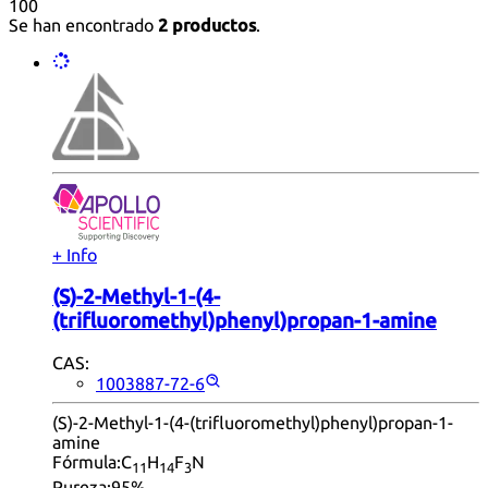
100
Se han encontrado
2 productos
.
+ Info
(S)-2-Methyl-1-(4-
(trifluoromethyl)phenyl)propan-1-amine
CAS:
1003887-72-6
(S)-2-Methyl-1-(4-(trifluoromethyl)phenyl)propan-1-
amine
Fórmula:
C
H
F
N
11
14
3
Pureza:
95%