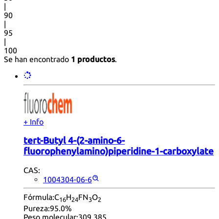
|
90
|
95
|
100
Se han encontrado
1 productos
.
+ Info
tert-Butyl 4-(2-amino-6-
fluorophenylamino)piperidine-1-carboxylate
CAS:
1004304-06-6
Fórmula:
C
H
FN
O
16
24
3
2
Pureza:
95.0%
Peso molecular:
309.385