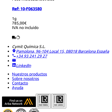
Ref:
10-F063580
1g
785,00€
IVA no incluido
Cymit Química S.L.
Pamplona, 96-104 Local 15, 08018 Barcelona
España
+34 93 241 29 27
LinkedIn
Nuestros productos
Sobre nosotros
Contacto
Ayuda