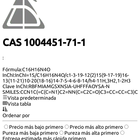
CAS 1004451-71-1
:
Fórmula:
C16H16N4O
InChI:
InChI=1S/C16H16N4O/c1-3-19-12(2)15(9-17-19)16-
13(11-21)10-20(18-16)14-7-5-4-6-8-14/h4-11H,3H2,1-2H3
Clave InChI:
RBFMIAMGSXNSIA-UHFFFAOYSA-N
SMILES:
CCN1C(=C(C=N1)C2=NN(C=C2C=O)C3=CC=CC=C3)C
Vista predeterminada
Vista tabla
Ordenar por
Precio más bajo primero
Precio más alto primero
Pureza más baja primero
Pureza más alta primero
Entrega estimada más rápida primero