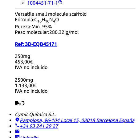
1004451-71-1
Versatile small molecule scaffold
Fórmula:
C
H
N
O
16
16
4
Pureza:
Min. 95%
Peso molecular:
280.32 g/mol
Ref:
3D-EQB45171
250mg
453,00€
IVA no incluido
2500mg
1.133,00€
IVA no incluido
Cymit Química S.L.
Pamplona, 96-104 Local 15, 08018 Barcelona
España
+34 93 241 29 27
LinkedIn