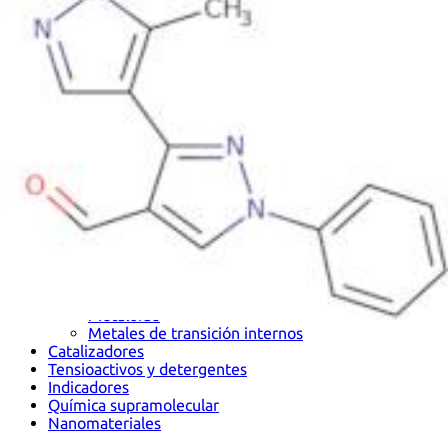
Metales
Metaloide
Metales de transición internos
Catalizadores
Tensioactivos y detergentes
Indicadores
Química supramolecular
Nanomateriales