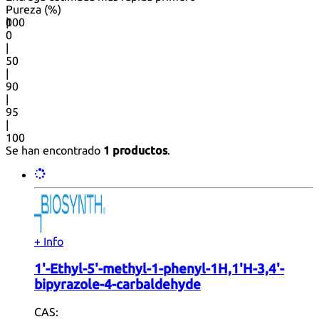
Pureza (%)
0
100
|
0
|
50
|
90
|
95
|
100
Se han encontrado
1 productos
.
+ Info
1'-Ethyl-5'-methyl-1-phenyl-1H,1'H-3,4'-
bipyrazole-4-carbaldehyde
CAS: