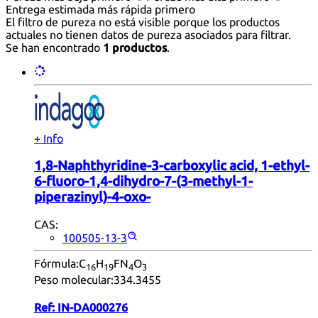
Entrega estimada más rápida primero
El filtro de pureza no está visible porque los productos
actuales no tienen datos de pureza asociados para filtrar.
Se han encontrado
1 productos
.
+ Info
1,8-Naphthyridine-3-carboxylic acid, 1-ethyl-
6-fluoro-1,4-dihydro-7-(3-methyl-1-
piperazinyl)-4-oxo-
CAS:
100505-13-3
Fórmula:
C
H
FN
O
16
19
4
3
Peso molecular:
334.3455
Ref:
IN-DA000276