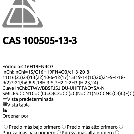
CAS 100505-13-3
:
Fórmula:
C16H19FN4O3
InChI:
InChI=1S/C16H19FN4O3/c1-3-20-8-
11(16(23)24)13(22)10-6-12(17)15(19-14(10)20)21-5-4-18-
9(2)7-21/h6,8-9,18H,3-5,7H2,1-2H3,(H,23,24)
Clave InChI:
CTWWBBSFJSJIDU-UHFFFAOYSA-N
SMILES:
CCN1C=C(C(=O)C2=CC(=C(N=C21)N3CCNC(C3)C)F)C
Vista predeterminada
Vista tabla
Ordenar por
Precio más bajo primero
Precio más alto primero
Pureza más baja primero
Pureza más alta primero