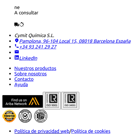
ne
A consultar
Cymit Química S.L.
Pamplona, 96-104 Local 15, 08018 Barcelona
España
+34 93 241 29 27
LinkedIn
Nuestros productos
Sobre nosotros
Contacto
Ayuda
Política de privacidad web
/
Política de cookies