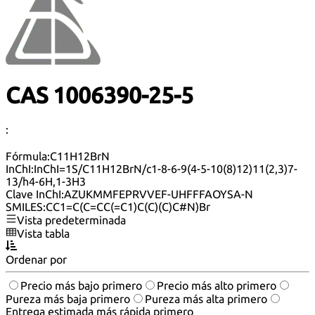
CAS 1006390-25-5
:
Fórmula:
C11H12BrN
InChI:
InChI=1S/C11H12BrN/c1-8-6-9(4-5-10(8)12)11(2,3)7-
13/h4-6H,1-3H3
Clave InChI:
AZUKMMFEPRVVEF-UHFFFAOYSA-N
SMILES:
CC1=C(C=CC(=C1)C(C)(C)C#N)Br
Vista predeterminada
Vista tabla
Ordenar por
Precio más bajo primero
Precio más alto primero
Pureza más baja primero
Pureza más alta primero
Entrega estimada más rápida primero