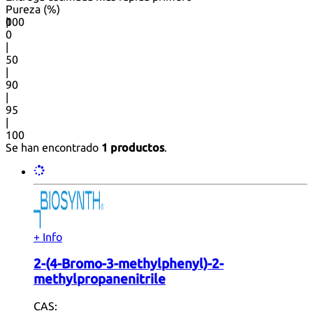
Pureza (%)
0
100
|
0
|
50
|
90
|
95
|
100
Se han encontrado
1 productos
.
+ Info
2-(4-Bromo-3-methylphenyl)-2-
methylpropanenitrile
CAS: