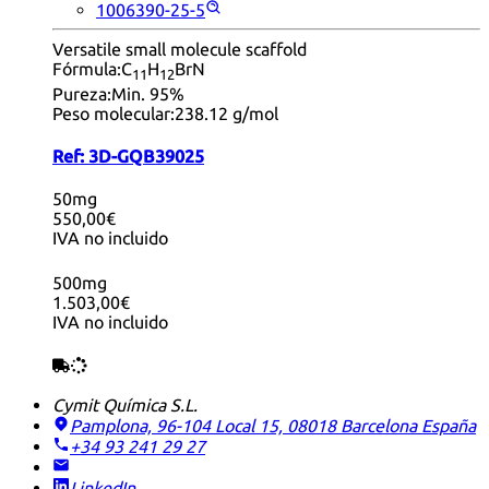
1006390-25-5
Versatile small molecule scaffold
Fórmula:
C
H
BrN
11
12
Pureza:
Min. 95%
Peso molecular:
238.12 g/mol
Ref:
3D-GQB39025
50mg
550,00€
IVA no incluido
500mg
1.503,00€
IVA no incluido
Cymit Química S.L.
Pamplona, 96-104 Local 15, 08018 Barcelona
España
+34 93 241 29 27
LinkedIn