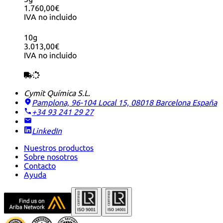
1.760,00€
IVA no incluido
10g
3.013,00€
IVA no incluido
Cymit Química S.L.
Pamplona, 96-104 Local 15, 08018 Barcelona
España
+34 93 241 29 27
LinkedIn
Nuestros productos
Sobre nosotros
Contacto
Ayuda