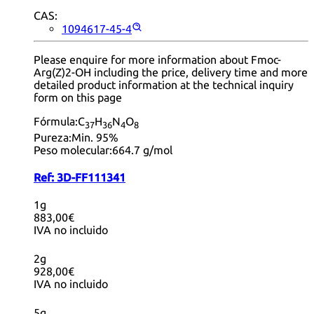
CAS:
1094617-45-4
Please enquire for more information about Fmoc-
Arg(Z)2-OH including the price, delivery time and more
detailed product information at the technical inquiry
form on this page
Fórmula:
C
H
N
O
37
36
4
8
Pureza:
Min. 95%
Peso molecular:
664.7 g/mol
Ref:
3D-FF111341
1g
883,00€
IVA no incluido
2g
928,00€
IVA no incluido
5g