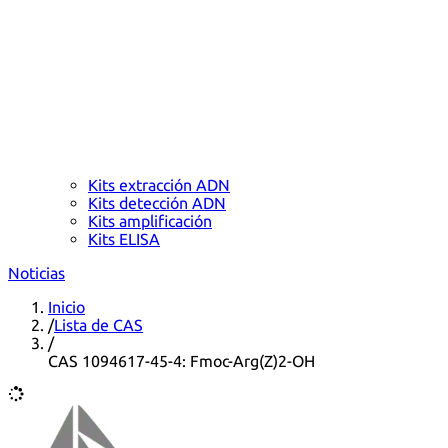
Kits extracción ADN
Kits detección ADN
Kits amplificación
Kits ELISA
Noticias
Inicio
/
Lista de CAS
/
CAS 1094617-45-4: Fmoc-Arg(Z)2-OH