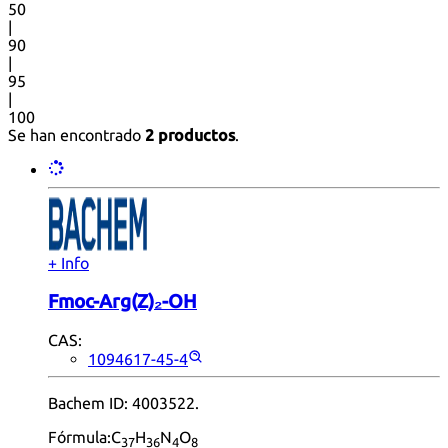
50
|
90
|
95
|
100
Se han encontrado
2 productos
.
+ Info
Fmoc-Arg(Z)₂-OH
CAS:
1094617-45-4
Bachem ID: 4003522.
Fórmula:
C
H
N
O
37
36
4
8