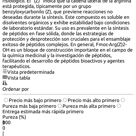
fisiológico. El "(Z)" indica que la cadena lateral de la arginina
está protegida, típicamente por un grupo
benzyloxycarbonilo (Z), que previene reacciones no
deseadas durante la síntesis. Este compuesto es soluble en
disolventes orgánicos y exhibe estabilidad bajo condiciones
de laboratorio estándar. Su uso es prevalente en la síntesis
de péptidos en fase sólida, donde las estrategias de
protección y desprotección son cruciales para el ensamblaje
exitoso de péptidos complejos. En general, Fmoc-Arg(Z)2-
OH es un bloque de construcción importante en el campo de
la química medicinal y la investigación de péptidos,
facilitando el desarrollo de péptidos bioactivos y agentes
terapéuticos.
Vista predeterminada
Vista tabla
Ordenar por
Precio más bajo primero
Precio más alto primero
Pureza más baja primero
Pureza más alta primero
Entrega estimada más rápida primero
Pureza (%)
0
100
|
0
|