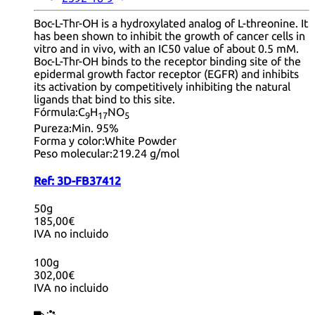
Boc-L-Thr-OH is a hydroxylated analog of L-threonine. It
has been shown to inhibit the growth of cancer cells in
vitro and in vivo, with an IC50 value of about 0.5 mM.
Boc-L-Thr-OH binds to the receptor binding site of the
epidermal growth factor receptor (EGFR) and inhibits
its activation by competitively inhibiting the natural
ligands that bind to this site.
Fórmula:
C
H
NO
9
17
5
Pureza:
Min. 95%
Forma y color:
White Powder
Peso molecular:
219.24 g/mol
Ref:
3D-FB37412
50g
185,00€
IVA no incluido
100g
302,00€
IVA no incluido