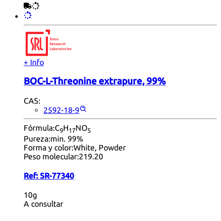
+ Info
BOC-L-Threonine extrapure, 99%
CAS:
2592-18-9
Fórmula:
C
H
NO
9
17
5
Pureza:
min. 99%
Forma y color:
White, Powder
Peso molecular:
219.20
Ref:
SR-77340
10g
A consultar