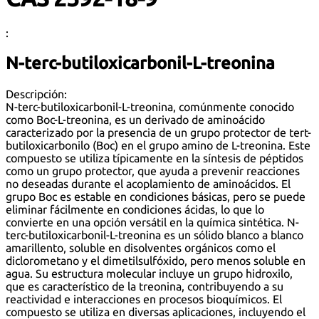
:
N-terc-butiloxicarbonil-L-treonina
Descripción:
N-terc-butiloxicarbonil-L-treonina, comúnmente conocido
como Boc-L-treonina, es un derivado de aminoácido
caracterizado por la presencia de un grupo protector de tert-
butiloxicarbonilo (Boc) en el grupo amino de L-treonina. Este
compuesto se utiliza típicamente en la síntesis de péptidos
como un grupo protector, que ayuda a prevenir reacciones
no deseadas durante el acoplamiento de aminoácidos. El
grupo Boc es estable en condiciones básicas, pero se puede
eliminar fácilmente en condiciones ácidas, lo que lo
convierte en una opción versátil en la química sintética. N-
terc-butiloxicarbonil-L-treonina es un sólido blanco a blanco
amarillento, soluble en disolventes orgánicos como el
diclorometano y el dimetilsulfóxido, pero menos soluble en
agua. Su estructura molecular incluye un grupo hidroxilo,
que es característico de la treonina, contribuyendo a su
reactividad e interacciones en procesos bioquímicos. El
compuesto se utiliza en diversas aplicaciones, incluyendo el