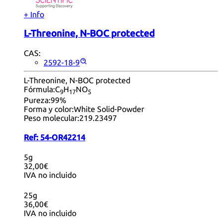
+ Info
L-Threonine, N-BOC protected
CAS:
2592-18-9
L-Threonine, N-BOC protected
Fórmula:
C
H
NO
9
17
5
Pureza:
99%
Forma y color:
White Solid-Powder
Peso molecular:
219.23497
Ref:
54-OR42214
5g
32,00€
IVA no incluido
25g
36,00€
IVA no incluido