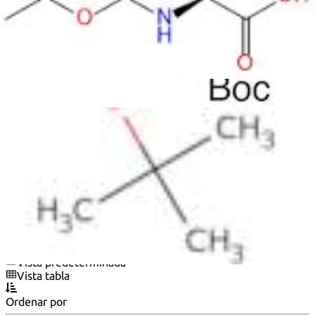
N-BOC-<span class="text-smallcaps">L</span>-
Threonine
N-Boc-L-threonine
N-[(1,1-Dimethylethoxy)carbonyl]-<span class="text-
smallcaps">L</span>-threonine
N-tert-Butoxycarbonyl-<span class="text-
smallcaps">L</span>-threonine
N-tert-Butyloxycarbonyl-<span class="text-
smallcaps">L</span>-threonine
N-α-tert-Butoxycarbonyl-<span class="text-
smallcaps">L</span>-threonine
N-α-tert-Butoxycarbonylthreonine
NSC 334305
Threonine, N-carboxy-, N-tert-butyl ester
Threonine, N-carboxy-, N-tert-butyl ester, <span
class="text-smallcaps">L</span>-
L-Threonine, N-[(1,1-dimethylethoxy)carbonyl]-
N-[(1,1-Dimethylethoxy)carbonyl]-L-threonine
Ver más sinónimos
Vista predeterminada
Vista tabla
Ordenar por