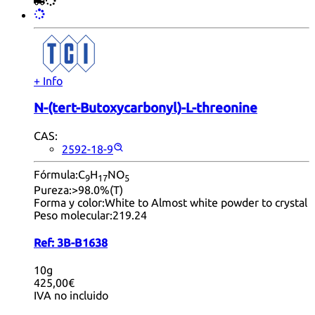
+ Info
N-(tert-Butoxycarbonyl)-L-threonine
CAS:
2592-18-9
Fórmula:
C
H
NO
9
17
5
Pureza:
>98.0%(T)
Forma y color:
White to Almost white powder to crystal
Peso molecular:
219.24
Ref:
3B-B1638
10g
425,00€
IVA no incluido