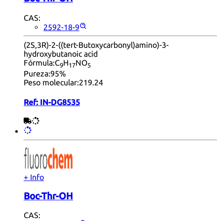
CAS:
2592-18-9
(2S,3R)-2-((tert-Butoxycarbonyl)amino)-3-
hydroxybutanoic acid
Fórmula:
C
H
NO
9
17
5
Pureza:
95%
Peso molecular:
219.24
Ref:
IN-DG8535
+ Info
Boc-Thr-OH
CAS: