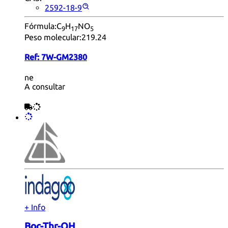
2592-18-9
Fórmula:
C
H
NO
9
17
5
Peso molecular:
219.24
Ref:
7W-GM2380
ne
A consultar
+ Info
Boc-Thr-OH