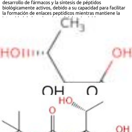
desarrollo de fármacos y la síntesis de péptidos
biológicamente activos, debido a su capacidad para facilitar
la formación de enlaces peptídicos mientras mantiene la
integridad de la cadena lateral del aminoácido.
Fórmula:
C
H
NO
9
17
5
InChI:
InChI=1S/C9H17NO5/c1-5(11)6(7(12)13)10-8(14)15-
9(2,3)4/h5-6,11H,1-4H3,(H,10,14)(H,12,13)/t5-,6+/m1/s1
Clave InChI:
InChIKey=LLHOYOCAAURYRL-RITPCOANSA-N
SMILES:
[C@H](NC(OC(C)(C)C)=O)([C@@H](C)O)C(O)=O
Sinónimos:
(2S,3R)-2-(tert-Butoxycarbonylamino)-3-
hydroxybutanoic acid
(2S,3R)-2-[(tert-butoxycarbonyl)amino]-3-
hydroxybutanoate
(2S,3R)-2-tert-Butoxycarbonylamino-3-hydroxybutyric
acid
<span class="text-smallcaps">L</span>-N-(tert-
Butoxycarbonyl)threonine
<span class="text-smallcaps">L</span>-Threonine, N-
[(1,1-dimethylethoxy)carbonyl]-
Boc-<span class="text-smallcaps">L</span>-threonine
Boc-Thr-OH
N-(tert-Butoxycarbonyl)-L-threonine
N-(tert-butoxycarbonyl)threonine