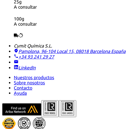
25g
A consultar
100g
A consultar
Cymit Química S.L.
Pamplona, 96-104 Local 15, 08018 Barcelona
España
+34 93 241 29 27
LinkedIn
Nuestros productos
Sobre nosotros
Contacto
Ayuda