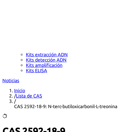
Kits extracción ADN
Kits detección ADN
Kits amplificación
Kits ELISA
Noticias
Inicio
/
Lista de CAS
/
CAS 2592-18-9: N-terc-butiloxicarbonil-L-treonina
CAS 2592-18-9