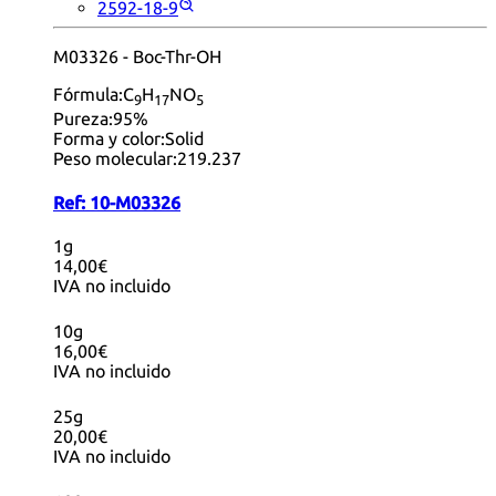
2592-18-9
M03326 - Boc-Thr-OH
Fórmula:
C
H
NO
9
17
5
Pureza:
95%
Forma y color:
Solid
Peso molecular:
219.237
Ref:
10-M03326
1g
14,00€
IVA no incluido
10g
16,00€
IVA no incluido
25g
20,00€
IVA no incluido