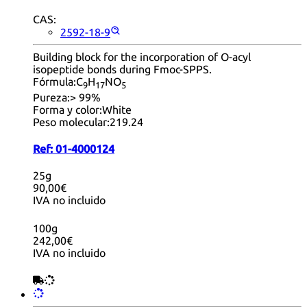
CAS:
2592-18-9
Building block for the incorporation of O-acyl
isopeptide bonds during Fmoc-SPPS.
Fórmula:
C
H
NO
9
17
5
Pureza:
> 99%
Forma y color:
White
Peso molecular:
219.24
Ref:
01-4000124
25g
90,00€
IVA no incluido
100g
242,00€
IVA no incluido