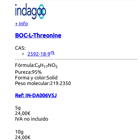
+ Info
BOC-L-Threonine
CAS:
2592-18-9
Fórmula:
C
H
NO
9
17
5
Pureza:
95%
Forma y color:
Solid
Peso molecular:
219.2350
Ref:
IN-DA006V5J
5g
24,00€
IVA no incluido
10g
24,00€