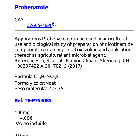
Probenazole
CAS:
27605-76-1
Applications Probenazole can be used in agricultural
use and biological study of preparation of nicotinamide
compounds containing chiral oxazoline and application
thereof as agricultural antimicrobial agent.
References Li, S., et al.: Faming Zhuanli Shenqing, CN
106397422 A 20170215 (2017)
Fórmula:
C
H
NO
S
10
9
3
Forma y color:
Neat
Peso molecular:
223.25
Ref:
TR-P754085
100mg
114,00€
IVA no incluido
250mg