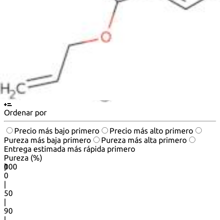
3-(2-propenyloxy)-1,2-benzisothiazole1,1-dioxide
ORYZAMATE
PROBENAZOIE
PROBENAZOLE
ALLYLOXY-1,2-BENZ[D]ISOTHIAZOLE-1,1-DIOXIDE
3-Allyloxy-1,2-benzoisothiazole 1,1-dioxide
ORYZAMATE(R)
Ver más sinónimos
Vista predeterminada
Vista tabla
Ordenar por
Precio más bajo primero
Precio más alto primero
Pureza más baja primero
Pureza más alta primero
Entrega estimada más rápida primero
Pureza (%)
0
100
|
0
|
50
|
90
|