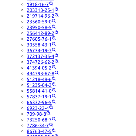
1918-16-7
203313-25-1
219714-96-2
23560-59-0
23950-58-5
256412-89-2
27605-76-1
30558-43-1
36734-19-7
372137-35-4
374726-62-2
41394-05-2
494793-67-8
51218-49-6
51235-04-2
55814-41-0
57837-19-1
66332-96-5
6923-22-4
709-98-8
73250-68-7
7786-34-7
86763-47-5