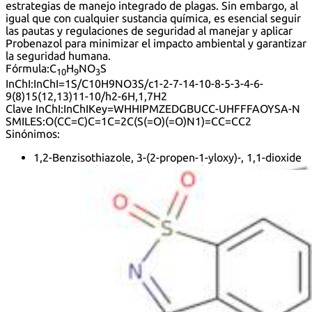
estrategias de manejo integrado de plagas. Sin embargo, al
igual que con cualquier sustancia química, es esencial seguir
las pautas y regulaciones de seguridad al manejar y aplicar
Probenazol para minimizar el impacto ambiental y garantizar
la seguridad humana.
Fórmula:
C
H
NO
S
10
9
3
InChI:
InChI=1S/C10H9NO3S/c1-2-7-14-10-8-5-3-4-6-
9(8)15(12,13)11-10/h2-6H,1,7H2
Clave InChI:
InChIKey=WHHIPMZEDGBUCC-UHFFFAOYSA-N
SMILES:
O(CC=C)C=1C=2C(S(=O)(=O)N1)=CC=CC2
Sinónimos:
1,2-Benzisothiazole, 3-(2-propen-1-yloxy)-, 1,1-dioxide
1,2-Benzisothiazole, 3-(2-propenyloxy)-, 1,1-dioxide
1,2-Benzisothiazole, 3-(allyloxy)-, 1,1-dioxide
3-(2-Propenyloxy)-1,2-benzisothiazole 1,1-dioxide
3-(Prop-2-En-1-Yloxy)-1,2-Benzothiazole 1,1-Dioxide
3-Allyloxy-1,2-benzisothiazol-1,1-dioxide
3-Allyloxy-1,2-benzisothiazole 1,1-dioxide
3-Allyloxy-1,2-benzisothiazole-1,1-oxide
Oryzaemate
Oryzemate
PO 20 (pharmaceutical)
Po 20
probenazole (jmaf)