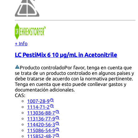
+ Info
LC PestiMix 6 10 µg/mL in Acetonitrile
Producto controlado
Por favor, tenga en cuenta que
se trata de un producto controlado en algunos países y
debe tratarse de acuerdo con la normativa pertinente.
Tenga en cuenta que esto puede conllevar gastos y
documentación adicionales.
CAS:
1007-28-9
1114-71-2
113036-88-7
113136-77-9
114420-56-3
115086-54-9
115852-48-7