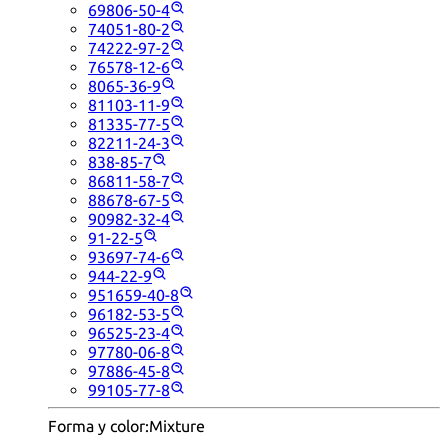
69806-50-4
74051-80-2
74222-97-2
76578-12-6
8065-36-9
81103-11-9
81335-77-5
82211-24-3
838-85-7
86811-58-7
88678-67-5
90982-32-4
91-22-5
93697-74-6
944-22-9
951659-40-8
96182-53-5
96525-23-4
97780-06-8
97886-45-8
99105-77-8
Forma y color:
Mixture