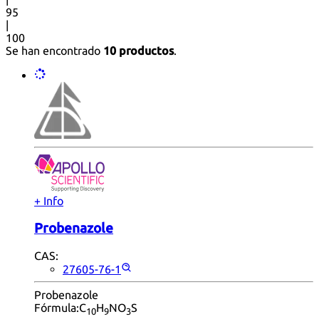
95
|
100
Se han encontrado
10 productos
.
+ Info
Probenazole
CAS:
27605-76-1
Probenazole
Fórmula:
C
H
NO
S
10
9
3