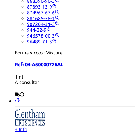
868390-90-3
87392-12-9
874967-67-6
881685-58-1
907204-31-3
944-22-9
946578-00-3
96489-71-3
Forma y color:
Mixture
Ref:
04-A50000726AL
1ml
A consultar
+ Info