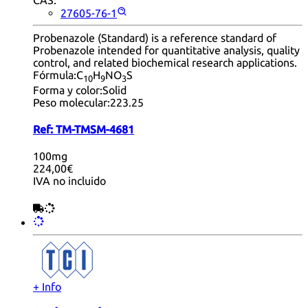
27605-76-1
Probenazole (Standard) is a reference standard of
Probenazole intended for quantitative analysis, quality
control, and related biochemical research applications.
Fórmula:
C
H
NO
S
10
9
3
Forma y color:
Solid
Peso molecular:
223.25
Ref:
TM-TMSM-4681
100mg
224,00€
IVA no incluido
+ Info