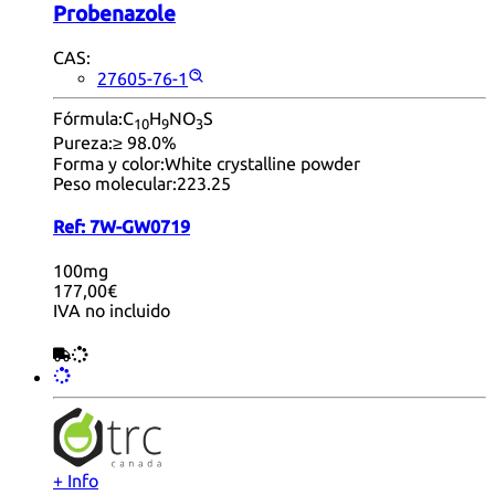
Probenazole
CAS:
27605-76-1
Fórmula:
C
H
NO
S
10
9
3
Pureza:
≥ 98.0%
Forma y color:
White crystalline powder
Peso molecular:
223.25
Ref:
7W-GW0719
100mg
177,00€
IVA no incluido
+ Info