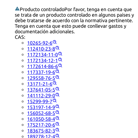
Producto controlado
Por favor, tenga en cuenta que
se trata de un producto controlado en algunos países y
debe tratarse de acuerdo con la normativa pertinente.
Tenga en cuenta que esto puede conllevar gastos y
documentación adicionales.
CAS:
10265-92-6
112410-23-8
1172134-11-0
1172134-12-1
1172614-86-6
117337-19-6
129558-76-5
13171-21-6
137641-05-5
141112-29-0
15299-99-7
153197-14-9
156052-68-5
161050-58-4
175217-20-6
183675-82-3
189278-12-4