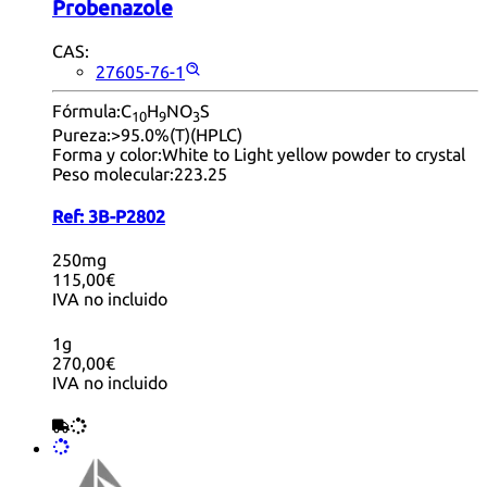
Probenazole
CAS:
27605-76-1
Fórmula:
C
H
NO
S
10
9
3
Pureza:
>95.0%(T)(HPLC)
Forma y color:
White to Light yellow powder to crystal
Peso molecular:
223.25
Ref:
3B-P2802
250mg
115,00€
IVA no incluido
1g
270,00€
IVA no incluido