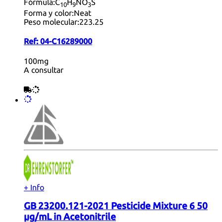
Fórmula:
C
H
NO
S
10
9
3
Forma y color:
Neat
Peso molecular:
223.25
Ref:
04-C16289000
100mg
A consultar
+ Info
GB 23200.121-2021 Pesticide Mixture 6 50
µg/mL in Acetonitrile