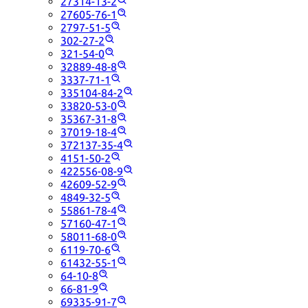
27314-13-2
27605-76-1
2797-51-5
302-27-2
321-54-0
32889-48-8
3337-71-1
335104-84-2
33820-53-0
35367-31-8
37019-18-4
372137-35-4
4151-50-2
422556-08-9
42609-52-9
4849-32-5
55861-78-4
57160-47-1
58011-68-0
6119-70-6
61432-55-1
64-10-8
66-81-9
69335-91-7