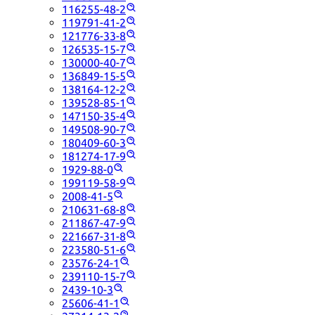
116255-48-2
119791-41-2
121776-33-8
126535-15-7
130000-40-7
136849-15-5
138164-12-2
139528-85-1
147150-35-4
149508-90-7
180409-60-3
181274-17-9
1929-88-0
199119-58-9
2008-41-5
210631-68-8
211867-47-9
221667-31-8
223580-51-6
23576-24-1
239110-15-7
2439-10-3
25606-41-1