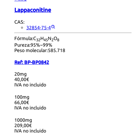
Lappaconitine
CAS:
32854-75-4
Fórmula:
C
H
N
O
32
45
2
8
Pureza:
95%~99%
Peso molecular:
585.718
Ref:
BP-BP0842
20mg
40,00€
IVA no incluido
100mg
66,00€
IVA no incluido
1000mg
209,00€
IVA no incluido