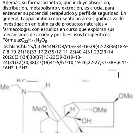
Además, su farmacocinética, que incluye absorción,
distribución, metabolismo y excreción, es crucial para
entender su potencial terapéutico y perfil de seguridad. En
general, Lappaconitina representa un área significativa de
investigación en química de productos naturales y
farmacología, con estudios en curso que exploran sus
mecanismos de acción y posibles usos terapéuticos.
Fórmula:
C
H
N
O
32
44
2
8
InChI:
InChI=1S/C32H44N2O8/c1-6-34-16-29(42-28(36)18-9-
7-8-10-21(18)33-17(2)35)12-11-25(40-4)31-23(29)14-
20(26(31)34)30(37)15-22(39-3)19-13-
24(31)32(30,38)27(19)41-5/h7-10,19-20,22-27,37-38H,6,11-
16H2,1-5H3,
(H,33,35)/t19-,20+,22+,23-,24+,25+,26-,27+,29-,30+,31+,32+
Clave InChI:
InChIKey=NWBWCXBPKTTZNQ-QOQRDJBUSA-
N
SMILES:
O(C)[C@@H]1[C@@]23[C@]4([C@]
(OC(=O)C5=C(NC(C)=O)C=CC=C5)(CN(CC)[C@@]2([C@](C4)
([C@]6(O)[C@]7(O)[C@]3(C[C@@]([C@@H]7OC)([C@@H]
(OC)C6)[H])[H])[H])[H])CC1)[H]
Sinónimos:
(14Alpha,16Beta)-20-Ethyl-8,9-Dihydroxy-1,14,16-
Trimethoxyaconitan-4-Yl 2-(Acetylamino)Benzoate
(1A,14A,16B)-20-Ethyl-1,14,16-Trimethoxyaconitane-