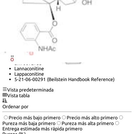
4,8,9-Triol 4-(2-Acetylamino)Benzoate)
(1Alpha,10Alpha,13Alpha,14Alpha,16Beta,17Xi)-20-
Ethyl-8,9-Dihydroxy-1,14,16-Trimethoxyaconitan-4-Yl
2-(Acetylamino)Benzoate
2H-12,3,6a-Ethanylylidene-7,9-methanonaphth[2,3-
b]azocine, aconitane-4,8,9-triol deriv.
Acetyl-10-deoxysepaconitine
Aconitane-4,8,9-triol, 20-ethyl-1,14,16-trimethoxy-, 4-
(2-acetylamino)benzoate), (1-alpha,14-alpha,16-beta)-
Aconitane-4,8,9-triol, 20-ethyl-1,14,16-trimethoxy-, 4-
[2-(acetylamino)benzoate], (1α,14α,16β)-
Brn 0072755
Lannaconitine
Lappaconitine
5-21-06-00291 (Beilstein Handbook Reference)
Vista predeterminada
Vista tabla
Ordenar por
Precio más bajo primero
Precio más alto primero
Pureza más baja primero
Pureza más alta primero
Entrega estimada más rápida primero