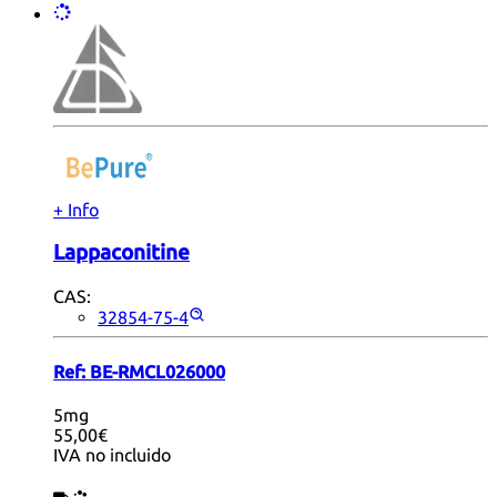
+ Info
Lappaconitine
CAS:
32854-75-4
Ref:
BE-RMCL026000
5mg
55,00€
IVA no incluido