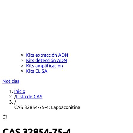
Kits extracción ADN
Kits detección ADN
Kits amplificación
Kits ELISA
Noticias
Inicio
/
Lista de CAS
/
CAS 32854-75-4: Lappaconitina
CAS 32854-75-4