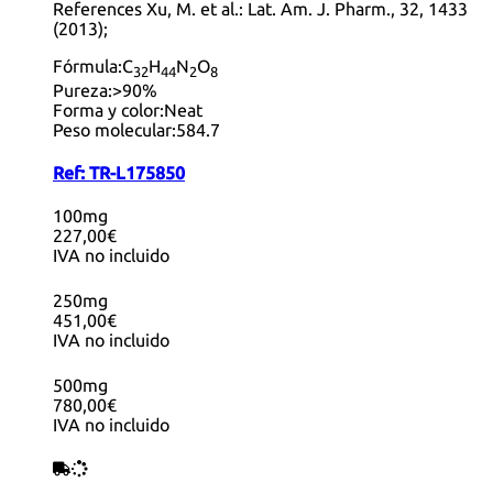
References Xu, M. et al.: Lat. Am. J. Pharm., 32, 1433
(2013);
Fórmula:
C
H
N
O
32
44
2
8
Pureza:
>90%
Forma y color:
Neat
Peso molecular:
584.7
Ref:
TR-L175850
100mg
227,00€
IVA no incluido
250mg
451,00€
IVA no incluido
500mg
780,00€
IVA no incluido