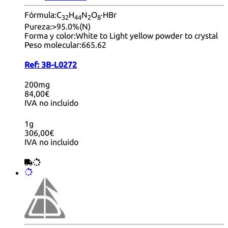
Fórmula:
C
H
N
O
·HBr
32
44
2
8
Pureza:
>95.0%(N)
Forma y color:
White to Light yellow powder to crystal
Peso molecular:
665.62
Ref:
3B-L0272
200mg
84,00€
IVA no incluido
1g
306,00€
IVA no incluido