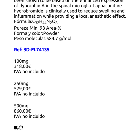
been shown to be based on the enhanced expression
of dynorphin A in the spinal microglia. Lappaconitine
hydrobromide is clinically used to reduce swelling and
inflammation while providing a local anesthetic effect.
Fórmula:
C
H
N
O
32
44
2
8
Pureza:
Min. 98 Area-%
Forma y color:
Powder
Peso molecular:
584.7 g/mol
Ref:
3D-FL74135
100mg
318,00€
IVA no incluido
250mg
529,00€
IVA no incluido
500mg
860,00€
IVA no incluido