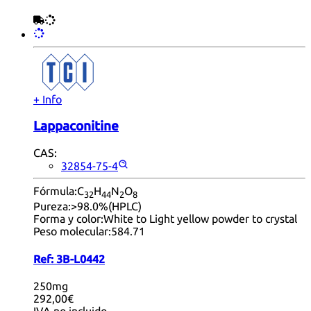
+ Info
Lappaconitine
CAS:
32854-75-4
Fórmula:
C
H
N
O
32
44
2
8
Pureza:
>98.0%(HPLC)
Forma y color:
White to Light yellow powder to crystal
Peso molecular:
584.71
Ref:
3B-L0442
250mg
292,00€
IVA no incluido