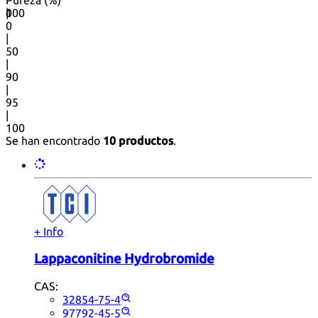
Pureza (%)
0
100
|
0
|
50
|
90
|
95
|
100
Se han encontrado
10 productos
.
+ Info
Lappaconitine Hydrobromide
CAS:
32854-75-4
97792-45-5