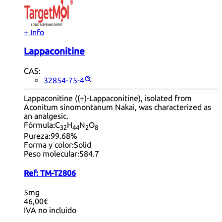
+ Info
Lappaconitine
CAS:
32854-75-4
Lappaconitine ((+)-Lappaconitine), isolated from
Aconitum sinomontanum Nakai, was characterized as
an analgesic.
Fórmula:
C
H
N
O
32
44
2
8
Pureza:
99.68%
Forma y color:
Solid
Peso molecular:
584.7
Ref:
TM-T2806
5mg
46,00€
IVA no incluido