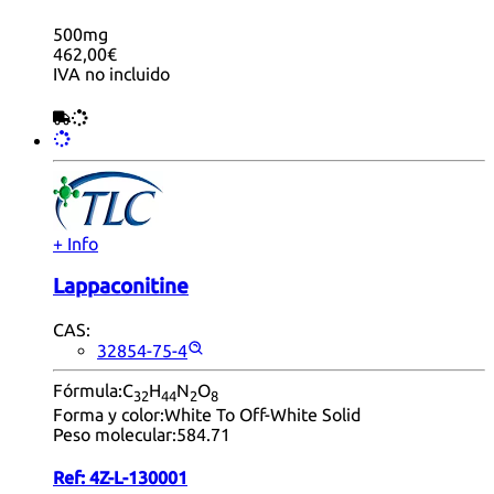
500mg
462,00€
IVA no incluido
+ Info
Lappaconitine
CAS:
32854-75-4
Fórmula:
C
H
N
O
32
44
2
8
Forma y color:
White To Off-White Solid
Peso molecular:
584.71
Ref:
4Z-L-130001