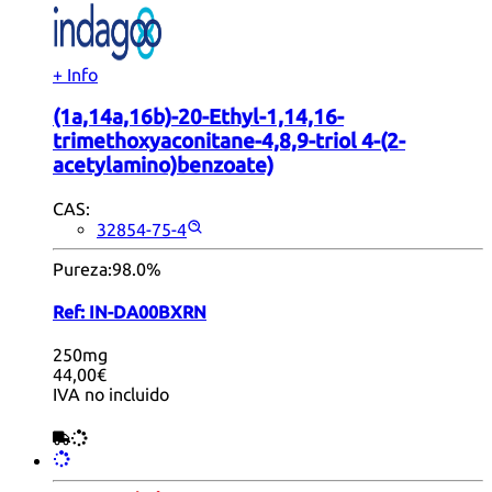
+ Info
(1a,14a,16b)-20-Ethyl-1,14,16-
trimethoxyaconitane-4,8,9-triol 4-(2-
acetylamino)benzoate)
CAS:
32854-75-4
Pureza:
98.0%
Ref:
IN-DA00BXRN
250mg
44,00€
IVA no incluido