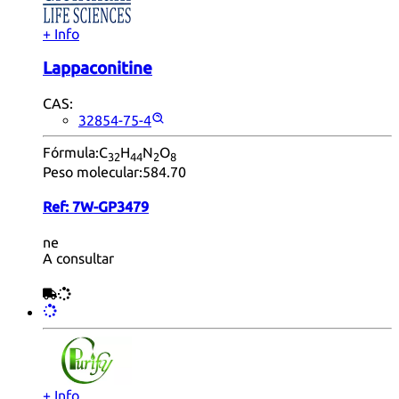
+ Info
Lappaconitine
CAS:
32854-75-4
Fórmula:
C
H
N
O
32
44
2
8
Peso molecular:
584.70
Ref:
7W-GP3479
ne
A consultar
+ Info