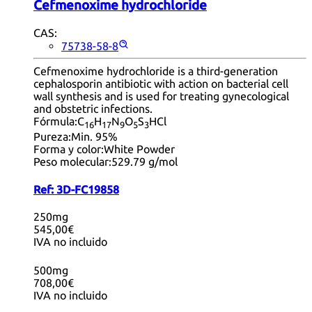
Cefmenoxime hydrochloride
CAS:
75738-58-8
Cefmenoxime hydrochloride is a third-generation
cephalosporin antibiotic with action on bacterial cell
wall synthesis and is used for treating gynecological
and obstetric infections.
Fórmula:
C
H
N
O
S
HCl
16
17
9
5
3
Pureza:
Min. 95%
Forma y color:
White Powder
Peso molecular:
529.79 g/mol
Ref:
3D-FC19858
250mg
545,00€
IVA no incluido
500mg
708,00€
IVA no incluido