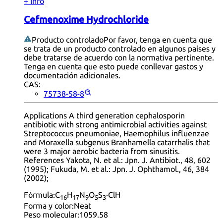
+ Info
Cefmenoxime Hydrochloride
Producto controlado
Por favor, tenga en cuenta que
se trata de un producto controlado en algunos países y
debe tratarse de acuerdo con la normativa pertinente.
Tenga en cuenta que esto puede conllevar gastos y
documentación adicionales.
CAS:
75738-58-8
Applications A third generation cephalosporin
antibiotic with strong antimicrobial activities against
Streptococcus pneumoniae, Haemophilus influenzae
and Moraxella subgenus Branhamella catarrhalis that
were 3 major aerobic bacteria from sinusitis.
References Yakota, N. et al.: Jpn. J. Antibiot., 48, 602
(1995); Fukuda, M. et al.: Jpn. J. Ophthamol., 46, 384
(2002);
Fórmula:
C
H
N
O
S
·ClH
16
17
9
5
3
Forma y color:
Neat
Peso molecular:
1059.58