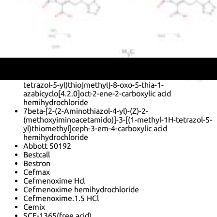
[[(1-methyl-1H-tetrazol-5-yl)thio]methyl]-8-oxo-,
hydrochloride (2:1), [6R-[6α,7β(Z)]]-
5-Thia-1-azabicyclo[4.2.0]oct-2-ene-2-carboxylic acid, 7-
[[(2Z)-(2-amino-4-thiazolyl)
(methoxyimino)acetyl]amino]-3-[[(1-methyl-1H-
tetrazol-5-yl)thio]methyl]-8-oxo-, hydrochloride (2:1),
(6R,7R)-
7-[[(2-Amino-4-thiazolyl)
(methoxyimino)acetyl]amino]-3-[[(1-methyl-1H-
tetrazol-5-yl)thio]methyl]-8-oxo-5-thia-1-
azabicyclo[4.2.0]oct-2-ene-2-carboxylic acid
hemihydrochloride
7beta-[2-(2-Aminothiazol-4-yl)-(Z)-2-
(methoxyiminoacetamido)]-3-[(1-methyl-1H-tetrazol-5-
yl)thiomethyl]ceph-3-em-4-carboxylic acid
hemihydrochloride
Abbott 50192
Bestcall
Bestron
Cefmax
Cefmenoxime Hcl
Cefmenoxime hemihydrochloride
Cefmenoxime.1.5 HCl
Cemix
SCE-1365(free acid)