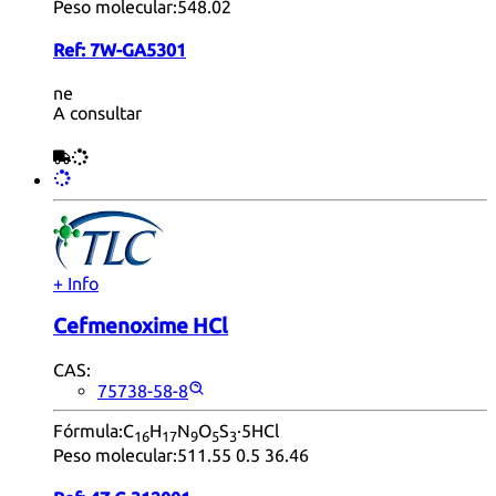
Peso molecular:
548.02
Ref:
7W-GA5301
ne
A consultar
+ Info
Cefmenoxime HCl
CAS:
75738-58-8
Fórmula:
C
H
N
O
S
·5HCl
16
17
9
5
3
Peso molecular:
511.55 0.5 36.46