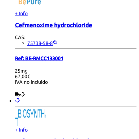
+ Info
Cefmenoxime hydrochloride
CAS:
75738-58-8
Ref:
BE-RMCC133001
25mg
67,00€
IVA no incluido
+ Info