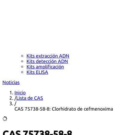
Kits extracción ADN
Kits detección ADN
Kits amplificación
Kits ELISA
Noticias
Inicio
/
Lista de CAS
/
CAS 75738-58-8: Clorhidrato de cefmenoxima
CAS 75738-58-8