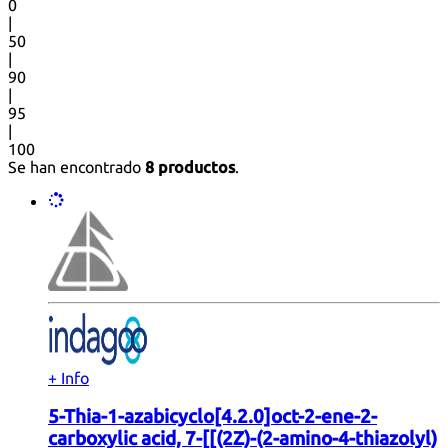
0
|
50
|
90
|
95
|
100
Se han encontrado
8 productos
.
+ Info
5-Thia-1-azabicyclo[4.2.0]oct-2-ene-2-
carboxylic acid, 7-[[(2Z)-(2-amino-4-thiazolyl)