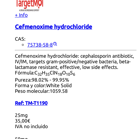
+ Info
Cefmenoxime hydrochloride
CAS:
75738-58-8
Cefmenoxime hydrochloride: cephalosporin antibiotic,
IV/IM, targets gram-positive/negative bacteria, beta-
lactamase resistant, effective, low side effects.
Fórmula:
C
H
ClN
O
S
32
35
18
10
6
Pureza:
98.02% - 99.95%
Forma y color:
White Solid
Peso molecular:
1059.58
Ref:
TM-T1190
25mg
35,00€
IVA no incluido