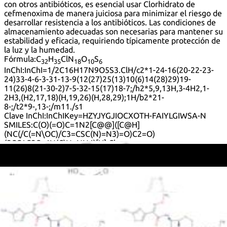
con otros antibióticos, es esencial usar Clorhidrato de
cefmenoxima de manera juiciosa para minimizar el riesgo de
desarrollar resistencia a los antibióticos. Las condiciones de
almacenamiento adecuadas son necesarias para mantener su
estabilidad y eficacia, requiriendo típicamente protección de
la luz y la humedad.
Fórmula:
C
H
ClN
O
S
32
35
18
10
6
InChI:
InChI=1/2C16H17N9O5S3.ClH/c2*1-24-16(20-22-23-
24)33-4-6-3-31-13-9(12(27)25(13)10(6)14(28)29)19-
11(26)8(21-30-2)7-5-32-15(17)18-7;/h2*5,9,13H,3-4H2,1-
2H3,(H2,17,18)(H,19,26)(H,28,29);1H/b2*21-
8-;/t2*9-,13-;/m11./s1
Clave InChI:
InChIKey=HZYJYGJIOCXOTH-FAIYLGIWSA-N
SMILES:
C(O)(=O)C=1N2[C@@]([C@H]
(NC(/C(=N\OC)/C3=CSC(N)=N3)=O)C2=O)
(SCC1CSC=4N(C)N=NN4)[H].Cl
Sinónimos:
(6R,7R)-7-{[(2Z)-2-(2-amino-1,3-thiazol-4-yl)-2-
(methoxyimino)acetyl]amino}-3-{[(1-methyl-1H-
tetrazol-5-yl)sulfanyl]methyl}-8-oxo-5-thia-1-
azabicyclo[4.2.0]oct-2-ene-2-carboxylic acid
hydrochloride (2:1)
5-Thia-1-azabicyclo[4.2.0]oct-2-ene-2-carboxylic acid, 7-
[[(2-amino-4-thiazolyl)(methoxyimino)acetyl]amino]-3-