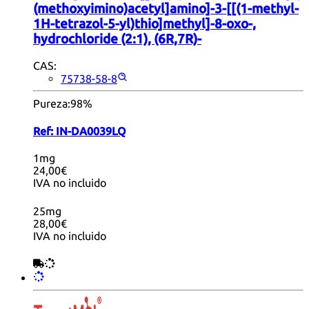
(methoxyimino)acetyl]amino]-3-[[(1-methyl-
1H-tetrazol-5-yl)thio]methyl]-8-oxo-,
hydrochloride (2:1), (6R,7R)-
CAS:
75738-58-8
Pureza:
98%
Ref:
IN-DA0039LQ
1mg
24,00€
IVA no incluido
25mg
28,00€
IVA no incluido