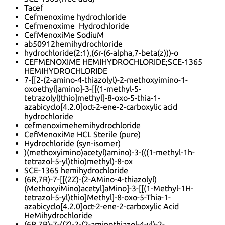
Tacef
Cefmenoxime hydrochloride
Cefmenoxime Hydrochloride
CefMenoxiMe SodiuM
ab50912hemihydrochloride
hydrochloride(2:1),(6r-(6-alpha,7-beta(z)))-o
CEFMENOXIME HEMIHYDROCHLORIDE;SCE-1365
HEMIHYDROCHLORIDE
7-[[2-(2-amino-4-thiazolyl)-2-methoxyimino-1-
oxoethyl]amino]-3-[[(1-methyl-5-
tetrazolyl)thio]methyl]-8-oxo-5-thia-1-
azabicyclo[4.2.0]oct-2-ene-2-carboxylic acid
hydrochloride
cefmenoximehemihydrochloride
CefMenoxiMe HCL Sterile (pure)
Hydrochloride (syn-isomer)
)(methoxyimino)acetyl)amino)-3-(((1-methyl-1h-
tetrazol-5-yl)thio)methyl)-8-ox
SCE-1365 hemihydrochloride
(6R,7R)-7-[[(2Z)-(2-AMino-4-thiazolyl)
(MethoxyiMino)acetyl]aMino]-3-[[(1-Methyl-1H-
tetrazol-5-yl)thio]Methyl]-8-oxo-5-Thia-1-
azabicyclo[4.2.0]oct-2-ene-2-carboxylic Acid
HeMihydrochloride
(6R,7R)-7-((Z)-2-(2-aminothiazol-4-yl)-2-