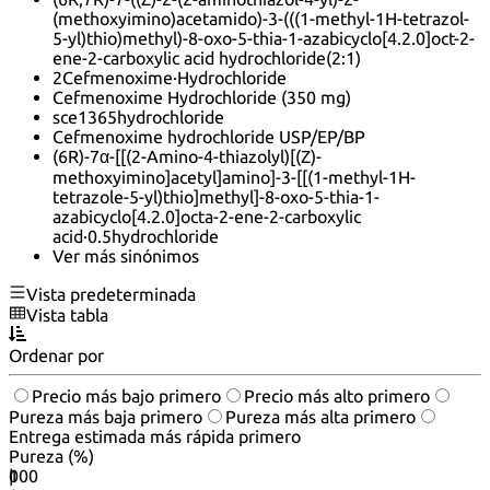
(methoxyimino)acetamido)-3-(((1-methyl-1H-tetrazol-
5-yl)thio)methyl)-8-oxo-5-thia-1-azabicyclo[4.2.0]oct-2-
ene-2-carboxylic acid hydrochloride(2:1)
2Cefmenoxime·Hydrochloride
Cefmenoxime Hydrochloride (350 mg)
sce1365hydrochloride
Cefmenoxime hydrochloride USP/EP/BP
(6R)-7α-[[(2-Amino-4-thiazolyl)[(Z)-
methoxyimino]acetyl]amino]-3-[[(1-methyl-1H-
tetrazole-5-yl)thio]methyl]-8-oxo-5-thia-1-
azabicyclo[4.2.0]octa-2-ene-2-carboxylic
acid·0.5hydrochloride
Ver más sinónimos
Vista predeterminada
Vista tabla
Ordenar por
Precio más bajo primero
Precio más alto primero
Pureza más baja primero
Pureza más alta primero
Entrega estimada más rápida primero
Pureza (%)
0
100
|