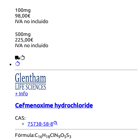
100mg
98,00€
IVA no incluido
500mg
225,00€
IVA no incluido
+ Info
Cefmenoxime hydrochloride
CAS:
75738-58-8
Fórmula:
C
H
ClN
O
S
16
18
9
5
3