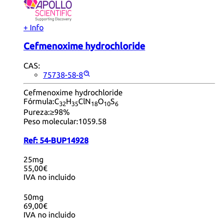
+ Info
Cefmenoxime hydrochloride
CAS:
75738-58-8
Cefmenoxime hydrochloride
Fórmula:
C
H
ClN
O
S
32
35
18
10
6
Pureza:
≥98%
Peso molecular:
1059.58
Ref:
54-BUP14928
25mg
55,00€
IVA no incluido
50mg
69,00€
IVA no incluido