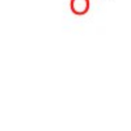
Normes physico-chimiques
Normes électrochimiques
Normes inorganiques
Normes analytiques organiques