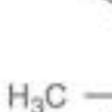
Normes physico-chimiques
Normes électrochimiques
Normes inorganiques
Normes analytiques organiques