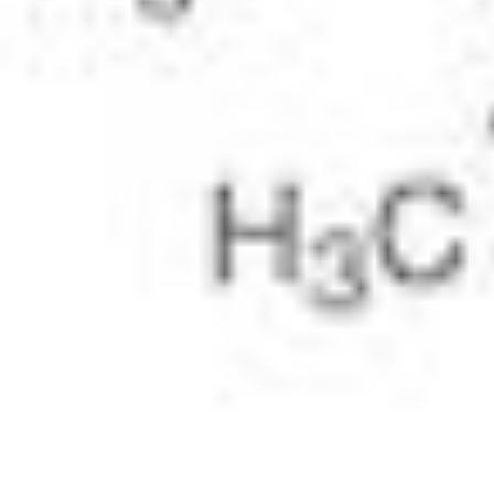
Normes de pharmacopée
Pharmacopées et autres publications
Indicateurs
Ingrédients pharmaceutiques actifs (API) pour la recher
Normes de nitrosamines
Kits