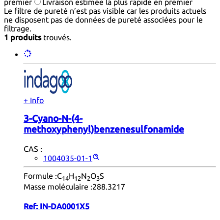
premier
Livraison estimée la plus rapide en premier
Le filtre de pureté n’est pas visible car les produits actuels
ne disposent pas de données de pureté associées pour le
filtrage.
1 produits
trouvés.
+ Info
3-Cyano-N-(4-
methoxyphenyl)benzenesulfonamide
CAS :
1004035-01-1
Formule :
C
H
N
O
S
14
12
2
3
Masse moléculaire :
288.3217
Ref:
IN-DA0001X5