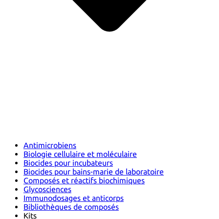
Antimicrobiens
Biologie cellulaire et moléculaire
Biocides pour incubateurs
Biocides pour bains-marie de laboratoire
Composés et réactifs biochimiques
Glycosciences
Immunodosages et anticorps
Bibliothèques de composés
Kits