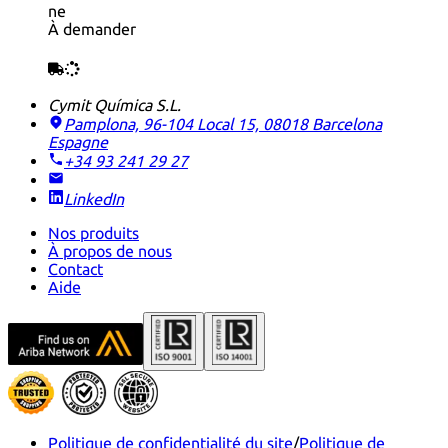
ne
À demander
Cymit Química S.L.
Pamplona, 96-104 Local 15, 08018 Barcelona
Espagne
+34 93 241 29 27
LinkedIn
Nos produits
À propos de nous
Contact
Aide
Politique de confidentialité du site
/
Politique de