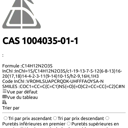
CAS 1004035-01-1
:
Formule :
C14H12N2O3S
InChI :
InChI=1S/C14H12N2O3S/c1-19-13-7-5-12(6-8-13)16-
20(17,18)14-4-2-3-11(9-14)10-15/h2-9,16H,1H3
Code InChI :
VROMLSUAPCRQDK-UHFFFAOYSA-N
SMILES :
COC1=CC=C(C=C1)NS(=O)(=O)C2=CC=CC(=C2)C#N
Vue par défaut
Vue du tableau
Trier par
Tri par prix ascendant
Tri par prix descendant
Puretés inférieures en premier
Puretés supérieures en