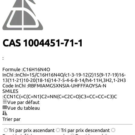
CAS 1004451-71-1
:
Formule :
C16H16N4O
InChI :
InChI=1S/C16H16N4O/c1-3-19-12(2)15(9-17-19)16-
13(11-21)10-20(18-16)14-7-5-4-6-8-14/h4-11H,3H2,1-2H3
Code InChI :
RBFMIAMGSXNSIA-UHFFFAOYSA-N
SMILES
:
CCN1C(=C(C=N1)C2=NN(C=C2C=O)C3=CC=CC=C3)C
Vue par défaut
Vue du tableau
Trier par
Tri par prix ascendant
Tri par prix descendant