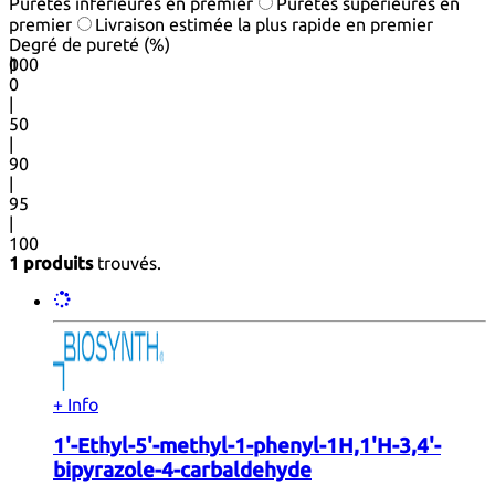
Puretés inférieures en premier
Puretés supérieures en
premier
Livraison estimée la plus rapide en premier
Degré de pureté (%)
0
100
|
0
|
50
|
90
|
95
|
100
1 produits
trouvés.
+ Info
1'-Ethyl-5'-methyl-1-phenyl-1H,1'H-3,4'-
bipyrazole-4-carbaldehyde