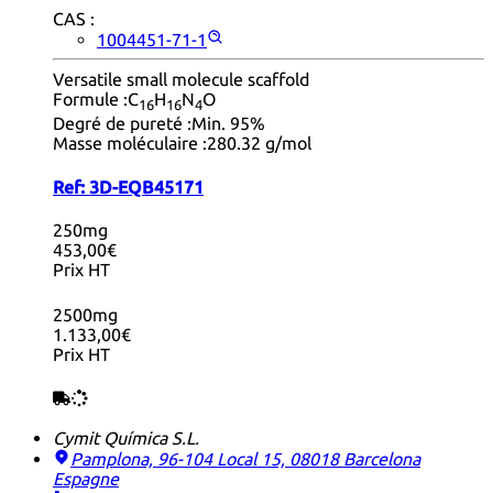
CAS :
1004451-71-1
Versatile small molecule scaffold
Formule :
C
H
N
O
16
16
4
Degré de pureté :
Min. 95%
Masse moléculaire :
280.32 g/mol
Ref:
3D-EQB45171
250mg
453,00€
Prix HT
2500mg
1.133,00€
Prix HT
Cymit Química S.L.
Pamplona, 96-104 Local 15, 08018 Barcelona
Espagne