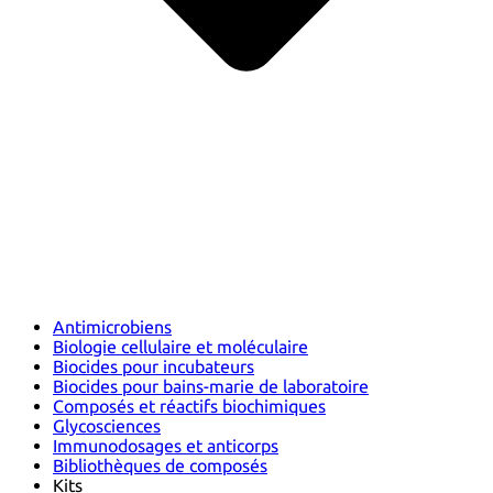
Antimicrobiens
Biologie cellulaire et moléculaire
Biocides pour incubateurs
Biocides pour bains-marie de laboratoire
Composés et réactifs biochimiques
Glycosciences
Immunodosages et anticorps
Bibliothèques de composés
Kits