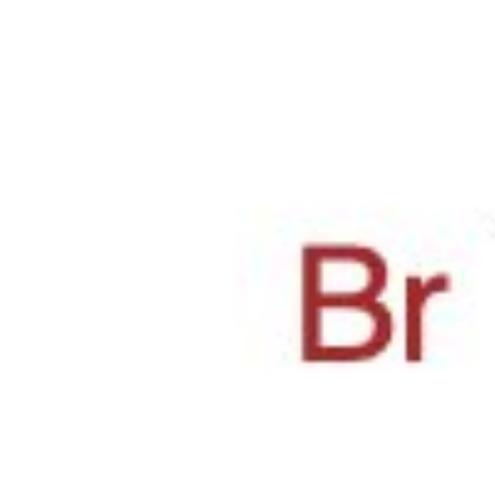
Normes physico-chimiques
Normes électrochimiques
Normes inorganiques
Normes analytiques organiques