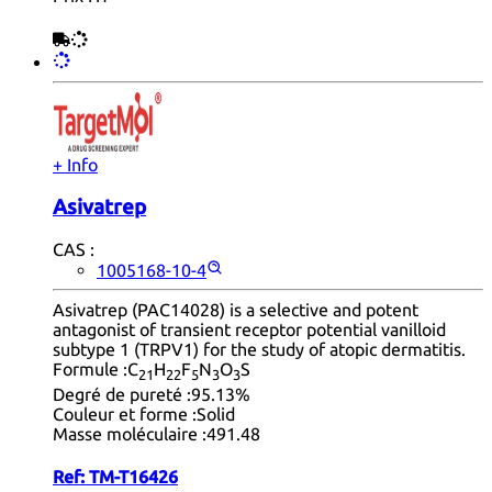
+ Info
Asivatrep
CAS :
1005168-10-4
Asivatrep (PAC14028) is a selective and potent
antagonist of transient receptor potential vanilloid
subtype 1 (TRPV1) for the study of atopic dermatitis.
Formule :
C
H
F
N
O
S
21
22
5
3
3
Degré de pureté :
95.13%
Couleur et forme :
Solid
Masse moléculaire :
491.48
Ref:
TM-T16426