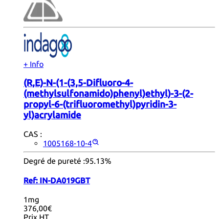
+ Info
(R,E)-N-(1-(3,5-Difluoro-4-
(methylsulfonamido)phenyl)ethyl)-3-(2-
propyl-6-(trifluoromethyl)pyridin-3-
yl)acrylamide
CAS :
1005168-10-4
Degré de pureté :
95.13%
Ref:
IN-DA019GBT
1mg
376,00€
Prix HT