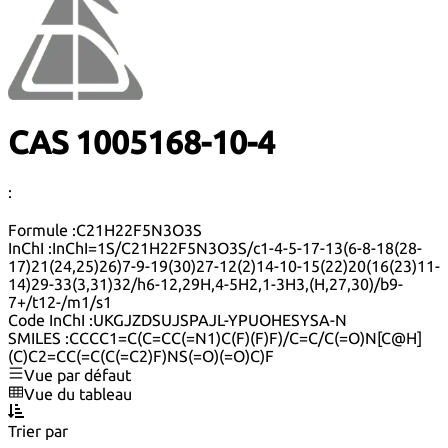
CAS 1005168-10-4
:
Formule :
C21H22F5N3O3S
InChI :
InChI=1S/C21H22F5N3O3S/c1-4-5-17-13(6-8-18(28-
17)21(24,25)26)7-9-19(30)27-12(2)14-10-15(22)20(16(23)11-
14)29-33(3,31)32/h6-12,29H,4-5H2,1-3H3,(H,27,30)/b9-
7+/t12-/m1/s1
Code InChI :
UKGJZDSUJSPAJL-YPUOHESYSA-N
SMILES :
CCCC1=C(C=CC(=N1)C(F)(F)F)/C=C/C(=O)N[C@H]
(C)C2=CC(=C(C(=C2)F)NS(=O)(=O)C)F
Vue par défaut
Vue du tableau
Trier par