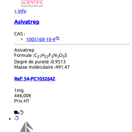
+ Info
Asivatrep
CAS :
1005168-10-4
Asivatrep
Formule :
C
H
F
N
O
S
21
22
5
3
3
Degré de pureté :
0.9513
Masse moléculaire :
491.47
Ref:
54-PC1032642
1mg
446,00€
Prix HT