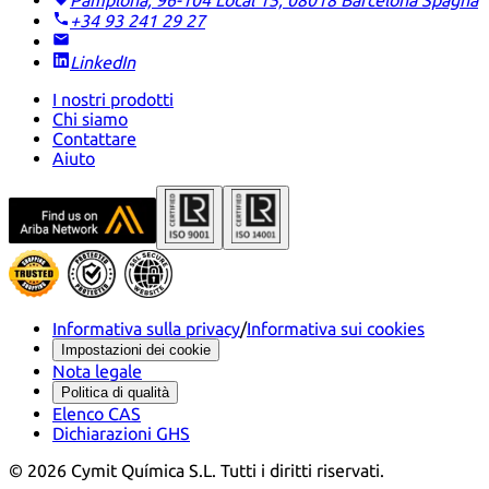
Pamplona, 96-104 Local 15, 08018 Barcelona
Spagna
+34 93 241 29 27
LinkedIn
I nostri prodotti
Chi siamo
Contattare
Aiuto
Informativa sulla privacy
/
Informativa sui cookies
Impostazioni dei cookie
Nota legale
Politica di qualità
Elenco CAS
Dichiarazioni GHS
©
2026
Cymit Química S.L.
Tutti i diritti riservati.