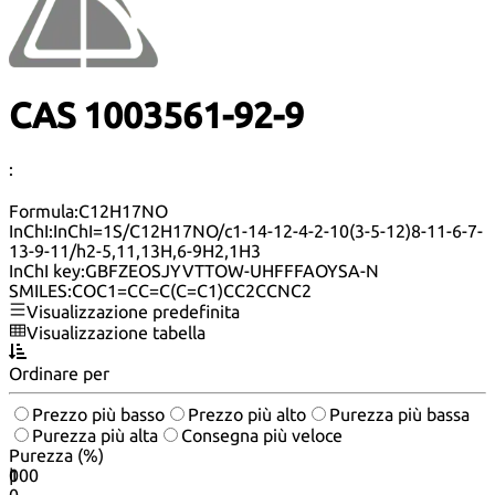
CAS 1003561-92-9
:
Formula:
C12H17NO
InChI:
InChI=1S/C12H17NO/c1-14-12-4-2-10(3-5-12)8-11-6-7-
13-9-11/h2-5,11,13H,6-9H2,1H3
InChI key:
GBFZEOSJYVTTOW-UHFFFAOYSA-N
SMILES:
COC1=CC=C(C=C1)CC2CCNC2
Visualizzazione predefinita
Visualizzazione tabella
Ordinare per
Prezzo più basso
Prezzo più alto
Purezza più bassa
Purezza più alta
Consegna più veloce
Purezza (%)
0
100
|
0