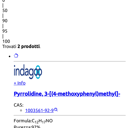
|
50
|
90
|
95
|
100
Trovati
2 prodotti
.
+ Info
Pyrrolidine, 3-[(4-methoxyphenyl)methyl]-
CAS:
1003561-92-9
Formula:
C
H
NO
12
17
Purezza:
97%