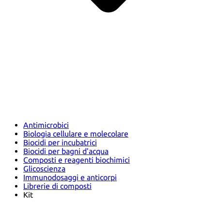
Antimicrobici
Biologia cellulare e molecolare
Biocidi per incubatrici
Biocidi per bagni d'acqua
Composti e reagenti biochimici
Glicoscienza
Immunodosaggi e anticorpi
Librerie di composti
Kit