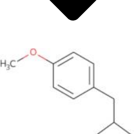
Metalli
Metalloide
Metalli di transizione interni
Catalizzatori
Tensioattivi e detergenti
Indicatori
Chimica supramolecolare
Nanomateriali
Life science