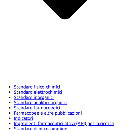
Standard fisico-chimici
Standard elettrochimici
Standard inorganici
Standard analitici organici
Standard farmacopeici
Farmacopee e altre pubblicazioni
Indicatori
Ingredienti farmaceutici attivi (API) per la ricerca
Standard di nitrosammine