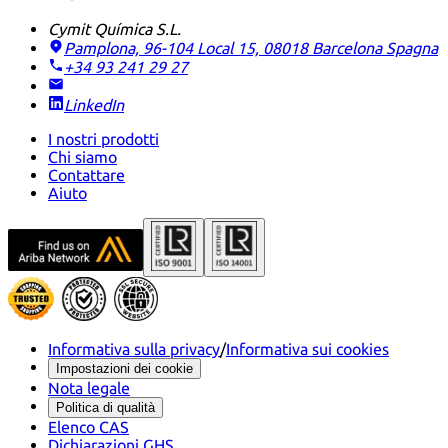
Cymit Química S.L.
Pamplona, 96-104 Local 15, 08018 Barcelona
Spagna
+34 93 241 29 27
LinkedIn
I nostri prodotti
Chi siamo
Contattare
Aiuto
Informativa sulla privacy
/
Informativa sui cookies
Impostazioni dei cookie
Nota legale
Politica di qualità
Elenco CAS
Dichiarazioni GHS