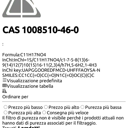
CAS 1008510-46-0
:
Formula:
C11H17NO4
InChI:
InChI=1S/C11H17NO4/c1-7-5-8(13)6-
9(14)12(7)10(15)16-11(2,3)4/h7H,5-6H2,1-4H3
InChI key:
UAPGGOOREDFMCD-UHFFFAOYSA-N
SMILES:
CC1CC(=O)CC(=O)N1C(=O)OC(C)(C)C
Visualizzazione predefinita
Visualizzazione tabella
Ordinare per
Prezzo più basso
Prezzo più alto
Purezza più bassa
Purezza più alta
Consegna più veloce
Il filtro di purezza non è visibile perché i prodotti attuali non
hanno dati di purezza associati per il filtraggio.
Trovati
1 prodotti
.