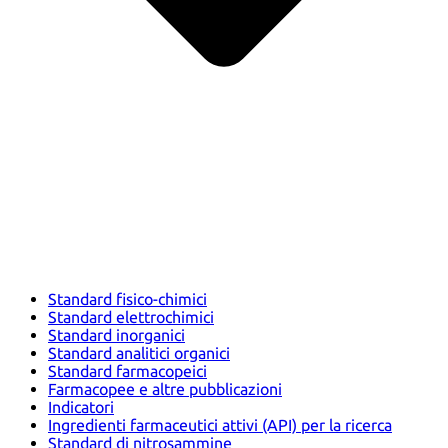
Standard fisico-chimici
Standard elettrochimici
Standard inorganici
Standard analitici organici
Standard farmacopeici
Farmacopee e altre pubblicazioni
Indicatori
Ingredienti farmaceutici attivi (API) per la ricerca
Standard di nitrosammine