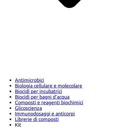
Antimicrobici
Biologia cellulare e molecolare
Biocidi per incubatrici
Biocidi per bagni d'acqua
Composti e reagenti biochimici
Glicoscienza
Immunodosaggi e anticorpi
Librerie di composti
Kit