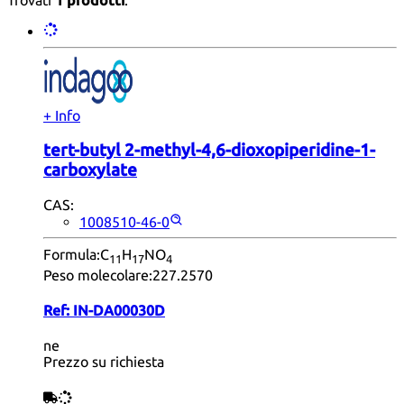
+ Info
tert-butyl 2-methyl-4,6-dioxopiperidine-1-
carboxylate
CAS:
1008510-46-0
Formula:
C
H
NO
11
17
4
Peso molecolare:
227.2570
Ref:
IN-DA00030D
ne
Prezzo su richiesta