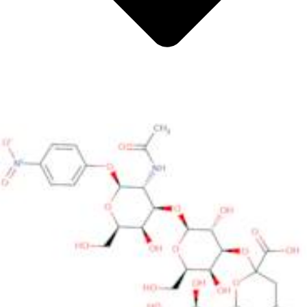
Metalli
Metalloide
Metalli di transizione interni
Catalizzatori
Tensioattivi e detergenti
Indicatori
Chimica supramolecolare
Nanomateriali
Life science