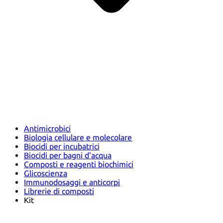
Antimicrobici
Biologia cellulare e molecolare
Biocidi per incubatrici
Biocidi per bagni d'acqua
Composti e reagenti biochimici
Glicoscienza
Immunodosaggi e anticorpi
Librerie di composti
Kit