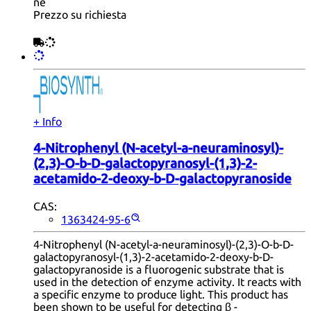
ne
Prezzo su richiesta
+ Info
4-Nitrophenyl (N-acetyl-a-neuraminosyl)-
(2,3)-O-b-D-galactopyranosyl-(1,3)-2-
acetamido-2-deoxy-b-D-galactopyranoside
CAS:
1363424-95-6
4-Nitrophenyl (N-acetyl-a-neuraminosyl)-(2,3)-O-b-D-
galactopyranosyl-(1,3)-2-acetamido-2-deoxy-b-D-
galactopyranoside is a fluorogenic substrate that is
used in the detection of enzyme activity. It reacts with
a specific enzyme to produce light. This product has
been shown to be useful for detecting β -