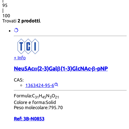
95
|
100
Trovati
2 prodotti
.
+ Info
Neu5Acα(2-3)Galβ(1-3)GlcNAc-β-pNP
CAS:
1363424-95-6
Formula:
C
H
N
O
31
45
3
21
Colore e forma:
Solid
Peso molecolare:
795.70
Ref:
3B-N0853