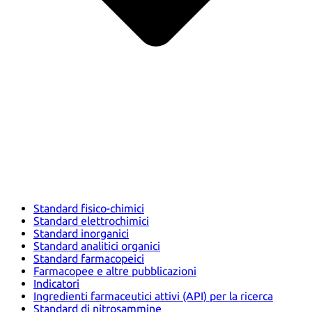
Standard fisico-chimici
Standard elettrochimici
Standard inorganici
Standard analitici organici
Standard farmacopeici
Farmacopee e altre pubblicazioni
Indicatori
Ingredienti farmaceutici attivi (API) per la ricerca
Standard di nitrosammine