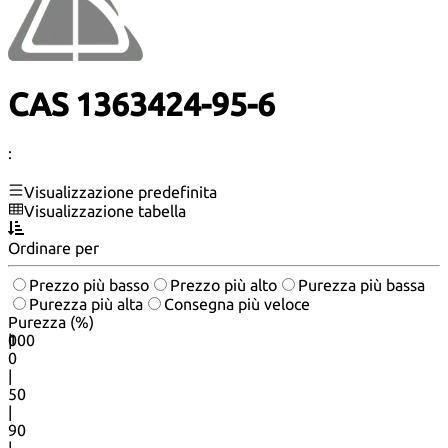
CAS 1363424-95-6
:
Visualizzazione predefinita
Visualizzazione tabella
Ordinare per
Prezzo più basso
Prezzo più alto
Purezza più bassa
Purezza più alta
Consegna più veloce
Purezza (%)
0
100
|
0
|
50
|
90
|