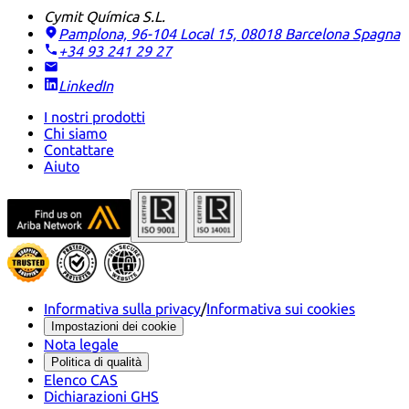
Cymit Química S.L.
Pamplona, 96-104 Local 15, 08018 Barcelona
Spagna
+34 93 241 29 27
LinkedIn
I nostri prodotti
Chi siamo
Contattare
Aiuto
Informativa sulla privacy
/
Informativa sui cookies
Impostazioni dei cookie
Nota legale
Politica di qualità
Elenco CAS
Dichiarazioni GHS