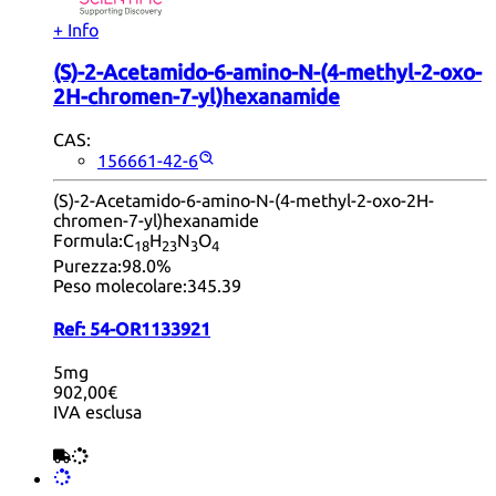
+ Info
(S)-2-Acetamido-6-amino-N-(4-methyl-2-oxo-
2H-chromen-7-yl)hexanamide
CAS:
156661-42-6
(S)-2-Acetamido-6-amino-N-(4-methyl-2-oxo-2H-
chromen-7-yl)hexanamide
Formula:
C
H
N
O
18
23
3
4
Purezza:
98.0%
Peso molecolare:
345.39
Ref:
54-OR1133921
5mg
902,00€
IVA esclusa