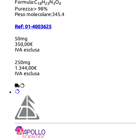
Formula:
C
H
N
O
18
23
3
4
Purezza:
> 98%
Peso molecolare:
345.4
Ref:
01-4003625
50mg
350,00€
IVA esclusa
250mg
1.344,00€
IVA esclusa