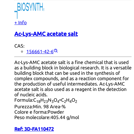
+ Info
Ac-Lys-AMC acetate salt
CAS:
156661-42-6
Ac-Lys-AMC acetate salt is a fine chemical that is used
as a building block in biological research. It is a versatile
building block that can be used in the synthesis of
complex compounds, and as a reaction component for
the production of useful intermediates. Ac-Lys-AMC
acetate salt is also used as a reagent in the detection
of nucleic acids.
Formula:
C
H
N
O
•C
H
O
18
23
3
4
2
4
2
Purezza:
Min. 98 Area-%
Colore e forma:
Powder
Peso molecolare:
405.44 g/mol
Ref:
3D-FA110472