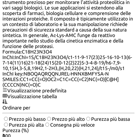
strumento prezioso per monitorare l'attività proteolitica in
vari saggi biologici. Le sue applicazioni si estendono alla
scoperta di farmaci, biologia cellulare e comprensione delle
interazioni proteiche. Il composto è tipicamente utilizzato in
un contesto di laboratorio e la sua manipolazione richiede
precauzioni di sicurezza standard a causa della sua natura
sintetica. In generale, Ac-Lys-AMC funge da reattivo
importante nello studio della cinetica enzimatica e della
funzione delle proteasi.
Formula:
C18H23N3O4
InChI:
InChI=1S/C18H23N3O4/c1-11-9-17(23)25-16-10-13(6-
7-14(11)16)21-18(24)15(20-12(2)22)5-3-4-8-19/h6-7,9-
10,15H,3-5,8,19H2,1-2H3,(H,20,22)(H,21,24)/t15-/m0/s1
InChI key:
NBOQAQRQQNJREL-HNNXBMFYSA-N
SMILES:
CC1=CC(=O)OC2=C1C=CC(=C2)NC(=O)[C@H]
(CCCCN)NC(=O)C
Visualizzazione predefinita
Visualizzazione tabella
Ordinare per
Prezzo più basso
Prezzo più alto
Purezza più bassa
Purezza più alta
Consegna più veloce
Purezza (%)
0
100
|