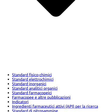
Standard fisico-chimici
Standard elettrochimici
Standard inorganici
Standard analitici organici
Standard farmacopeici
Farmacopee e altre pubblicazioni
Indicatori
Ingredienti farmaceutici attivi (API) per la ricerca
Standard di nitrosammine