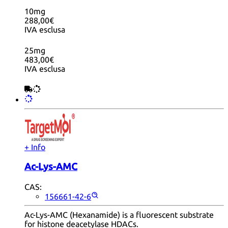
10mg
288,00€
IVA esclusa
25mg
483,00€
IVA esclusa
+ Info
Ac-Lys-AMC
CAS:
156661-42-6
Ac-Lys-AMC (Hexanamide) is a fluorescent substrate
for histone deacetylase HDACs.