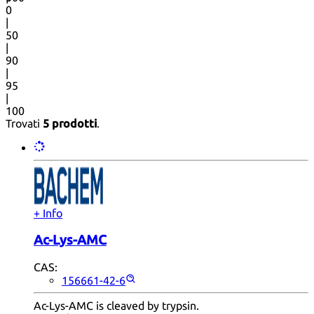
0
|
50
|
90
|
95
|
100
Trovati
5 prodotti
.
+ Info
Ac-Lys-AMC
CAS:
156661-42-6
Ac-Lys-AMC is cleaved by trypsin.