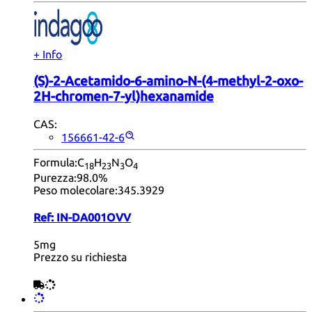
+ Info
(S)-2-Acetamido-6-amino-N-(4-methyl-2-oxo-
2H-chromen-7-yl)hexanamide
CAS:
156661-42-6
Formula:
C
H
N
O
18
23
3
4
Purezza:
98.0%
Peso molecolare:
345.3929
Ref:
IN-DA001OVV
5mg
Prezzo su richiesta