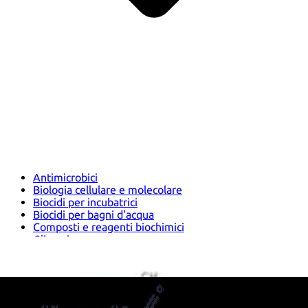
Antimicrobici
Biologia cellulare e molecolare
Biocidi per incubatrici
Biocidi per bagni d'acqua
Composti e reagenti biochimici
Glicoscienza
Immunodosaggi e anticorpi
Librerie di composti
Kit