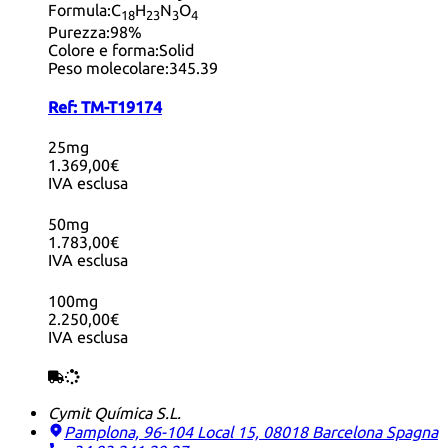
Formula:
C
H
N
O
18
23
3
4
Purezza:
98%
Colore e forma:
Solid
Peso molecolare:
345.39
Ref:
TM-T19174
25mg
1.369,00€
IVA esclusa
50mg
1.783,00€
IVA esclusa
100mg
2.250,00€
IVA esclusa
Cymit Química S.L.
Pamplona, 96-104 Local 15, 08018 Barcelona
Spagna