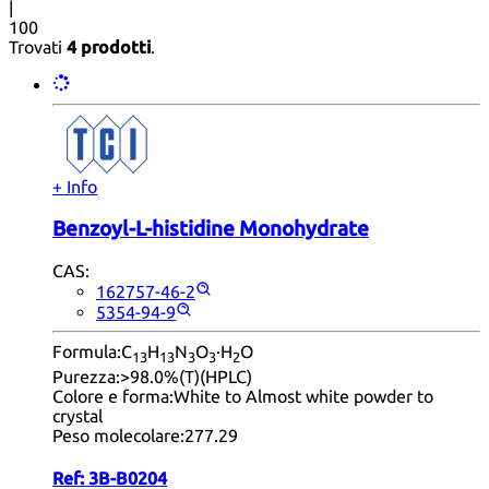
|
100
Trovati
4 prodotti
.
+ Info
Benzoyl-L-histidine Monohydrate
CAS:
162757-46-2
5354-94-9
Formula:
C
H
N
O
·H
O
13
13
3
3
2
Purezza:
>98.0%(T)(HPLC)
Colore e forma:
White to Almost white powder to
crystal
Peso molecolare:
277.29
Ref:
3B-B0204