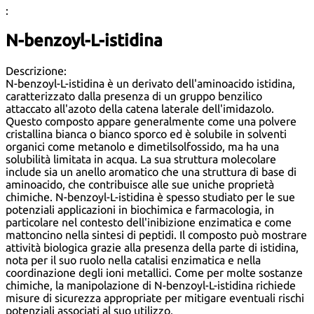
:
N-benzoyl-L-istidina
Descrizione:
N-benzoyl-L-istidina è un derivato dell'aminoacido istidina,
caratterizzato dalla presenza di un gruppo benzilico
attaccato all'azoto della catena laterale dell'imidazolo.
Questo composto appare generalmente come una polvere
cristallina bianca o bianco sporco ed è solubile in solventi
organici come metanolo e dimetilsolfossido, ma ha una
solubilità limitata in acqua. La sua struttura molecolare
include sia un anello aromatico che una struttura di base di
aminoacido, che contribuisce alle sue uniche proprietà
chimiche. N-benzoyl-L-istidina è spesso studiato per le sue
potenziali applicazioni in biochimica e farmacologia, in
particolare nel contesto dell'inibizione enzimatica e come
mattoncino nella sintesi di peptidi. Il composto può mostrare
attività biologica grazie alla presenza della parte di istidina,
nota per il suo ruolo nella catalisi enzimatica e nella
coordinazione degli ioni metallici. Come per molte sostanze
chimiche, la manipolazione di N-benzoyl-L-istidina richiede
misure di sicurezza appropriate per mitigare eventuali rischi
potenziali associati al suo utilizzo.