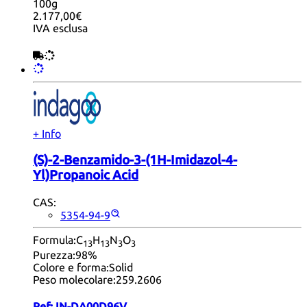
100g
2.177,00€
IVA esclusa
+ Info
(S)-2-Benzamido-3-(1H-Imidazol-4-
Yl)Propanoic Acid
CAS:
5354-94-9
Formula:
C
H
N
O
13
13
3
3
Purezza:
98%
Colore e forma:
Solid
Peso molecolare:
259.2606
Ref:
IN-DA00D96V