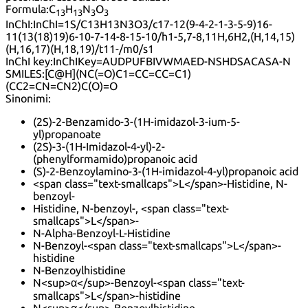
Formula:
C
H
N
O
13
13
3
3
InChI:
InChI=1S/C13H13N3O3/c17-12(9-4-2-1-3-5-9)16-
11(13(18)19)6-10-7-14-8-15-10/h1-5,7-8,11H,6H2,(H,14,15)
(H,16,17)(H,18,19)/t11-/m0/s1
InChI key:
InChIKey=AUDPUFBIVWMAED-NSHDSACASA-N
SMILES:
[C@H](NC(=O)C1=CC=CC=C1)
(CC2=CN=CN2)C(O)=O
Sinonimi:
(2S)-2-Benzamido-3-(1H-imidazol-3-ium-5-
yl)propanoate
(2S)-3-(1H-Imidazol-4-yl)-2-
(phenylformamido)propanoic acid
(S)-2-Benzoylamino-3-(1H-imidazol-4-yl)propanoic acid
<span class="text-smallcaps">L</span>-Histidine, N-
benzoyl-
Histidine, N-benzoyl-, <span class="text-
smallcaps">L</span>-
N-Alpha-Benzoyl-L-Histidine
N-Benzoyl-<span class="text-smallcaps">L</span>-
histidine
N-Benzoylhistidine
N<sup>α</sup>-Benzoyl-<span class="text-
smallcaps">L</span>-histidine