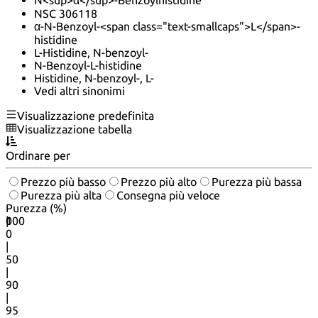
N<sup>α</sup>-Benzoylhistidine
NSC 306118
α-N-Benzoyl-<span class="text-smallcaps">L</span>-
histidine
L-Histidine, N-benzoyl-
N-Benzoyl-L-histidine
Histidine, N-benzoyl-, L-
Vedi altri sinonimi
Visualizzazione predefinita
Visualizzazione tabella
Ordinare per
Prezzo più basso
Prezzo più alto
Purezza più bassa
Purezza più alta
Consegna più veloce
Purezza (%)
0
100
|
0
|
50
|
90
|
95