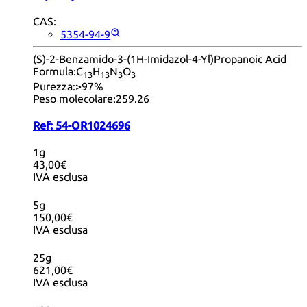
CAS:
5354-94-9
(S)-2-Benzamido-3-(1H-Imidazol-4-Yl)Propanoic Acid
Formula:
C
H
N
O
13
13
3
3
Purezza:
>97%
Peso molecolare:
259.26
Ref:
54-OR1024696
1g
43,00€
IVA esclusa
5g
150,00€
IVA esclusa
25g
621,00€
IVA esclusa