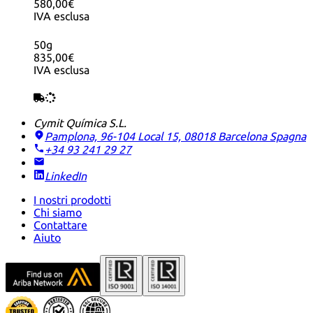
580,00€
IVA esclusa
50g
835,00€
IVA esclusa
Cymit Química S.L.
Pamplona, 96-104 Local 15, 08018 Barcelona
Spagna
+34 93 241 29 27
LinkedIn
I nostri prodotti
Chi siamo
Contattare
Aiuto