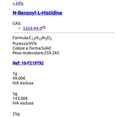
+ Info
N-Benzoyl-L-Histidine
CAS:
5354-94-9
Formula:
C
H
N
O
13
13
3
3
Purezza:
95%
Colore e forma:
Solid
Peso molecolare:
259.265
Ref:
10-F219792
1g
49,00€
IVA esclusa
5g
143,00€
IVA esclusa
25g