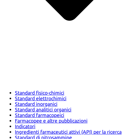
Standard fisico-chimici
Standard elettrochimici
Standard inorganici
Standard analitici organici
Standard farmacopeici
Farmacopee e altre pubblicazioni
Indicatori
Ingredienti farmaceutici attivi (API) per la ricerca
Standard di nitrosammine