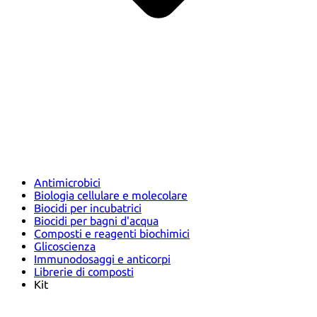
Antimicrobici
Biologia cellulare e molecolare
Biocidi per incubatrici
Biocidi per bagni d'acqua
Composti e reagenti biochimici
Glicoscienza
Immunodosaggi e anticorpi
Librerie di composti
Kit