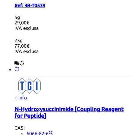
Ref:
3B-T0539
5g
29,00€
IVA esclusa
25g
77,00€
IVA esclusa
+ Info
N-Hydroxysuccinimide [Coupling Reagent
for Peptide]
CAS:
6066-82-6