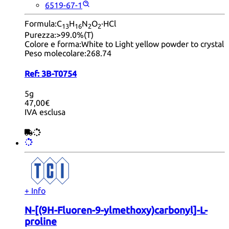
6519-67-1
Formula:
C
H
N
O
·HCl
13
16
2
2
Purezza:
>99.0%(T)
Colore e forma:
White to Light yellow powder to crystal
Peso molecolare:
268.74
Ref:
3B-T0754
5g
47,00€
IVA esclusa
+ Info
N-[(9H-Fluoren-9-ylmethoxy)carbonyl]-L-
proline