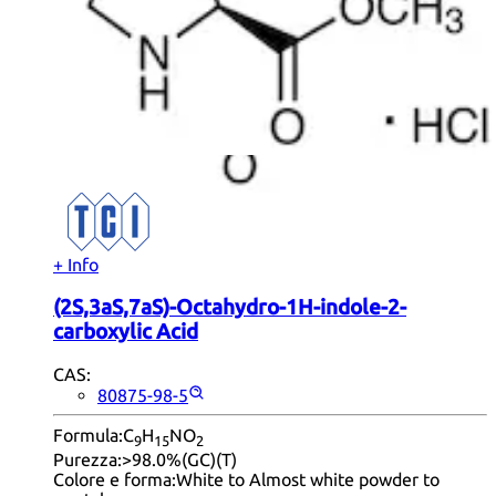
20
50
prodotti per pagina.
1
2
3
...
25
Next
+ Info
(2S,3aS,7aS)-Octahydro-1H-indole-2-
carboxylic Acid
CAS:
80875-98-5
Formula:
C
H
NO
9
15
2
Purezza:
>98.0%(GC)(T)
Colore e forma:
White to Almost white powder to