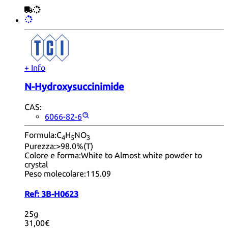
+ Info
N-Hydroxysuccinimide
CAS:
6066-82-6
Formula:
C
H
NO
4
5
3
Purezza:
>98.0%(T)
Colore e forma:
White to Almost white powder to
crystal
Peso molecolare:
115.09
Ref:
3B-H0623
25g
31,00€