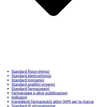
Standard fisico-chimici
Standard elettrochimici
Standard inorganici
Standard analitici organici
Standard farmacopeici
Farmacopee e altre pubblicazioni
Indicatori
Ingredienti farmaceutici attivi (API) per la ricerca
Standard di nitrosammine