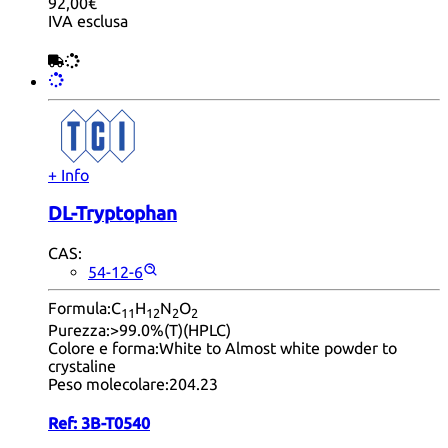
92,00€
IVA esclusa
+ Info
DL-Tryptophan
CAS:
54-12-6
Formula:
C
H
N
O
11
12
2
2
Purezza:
>99.0%(T)(HPLC)
Colore e forma:
White to Almost white powder to
crystaline
Peso molecolare:
204.23
Ref:
3B-T0540