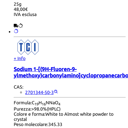
25g
48,00€
IVA esclusa
+ Info
Sodium 1-[(9H-Fluoren-9-
ylmethoxy)carbonylamino]cyclopropanecarbo
CAS:
2701344-50-3
Formula:
C
H
NNaO
19
16
4
Purezza:
>98.0%(HPLC)
Colore e forma:
White to Almost white powder to
crystal
Peso molecolare:
345.33