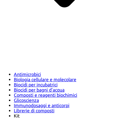
Antimicrobici
Biologia cellulare e molecolare
Biocidi per incubatrici
Biocidi per bagni d'acqua
Composti e reagenti biochimici
Glicoscienza
Immunodosaggi e anticorpi
Librerie di composti
Kit