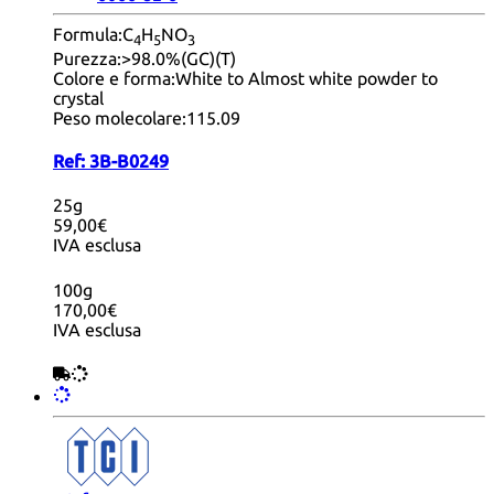
Formula:
C
H
NO
4
5
3
Purezza:
>98.0%(GC)(T)
Colore e forma:
White to Almost white powder to
crystal
Peso molecolare:
115.09
Ref:
3B-B0249
25g
59,00€
IVA esclusa
100g
170,00€
IVA esclusa