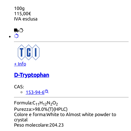
100g
115,00€
IVA esclusa
+ Info
D-Tryptophan
CAS:
153-94-6
Formula:
C
H
N
O
11
12
2
2
Purezza:
>98.0%(T)(HPLC)
Colore e forma:
White to Almost white powder to
crystal
Peso molecolare:
204.23