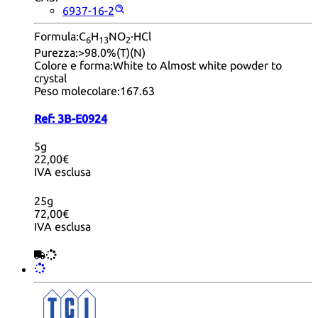
6937-16-2
Formula:
C
H
NO
·HCl
6
13
2
Purezza:
>98.0%(T)(N)
Colore e forma:
White to Almost white powder to
crystal
Peso molecolare:
167.63
Ref:
3B-E0924
5g
22,00€
IVA esclusa
25g
72,00€
IVA esclusa