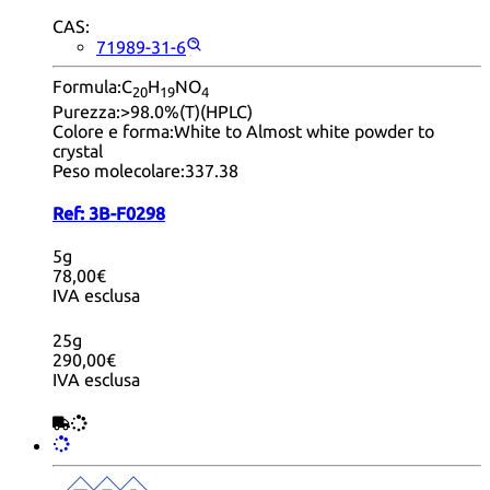
CAS:
71989-31-6
Formula:
C
H
NO
20
19
4
Purezza:
>98.0%(T)(HPLC)
Colore e forma:
White to Almost white powder to
crystal
Peso molecolare:
337.38
Ref:
3B-F0298
5g
78,00€
IVA esclusa
25g
290,00€
IVA esclusa