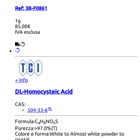
Ref:
3B-F0861
1g
85,00€
IVA esclusa
+ Info
DL-Homocysteic Acid
CAS:
504-33-6
Formula:
C
H
NO
S
4
9
5
Purezza:
>97.0%(T)
Colore e forma:
White to Almost white powder to
crystal