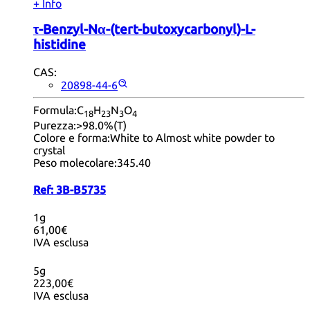
+ Info
τ-Benzyl-Nα-(tert-butoxycarbonyl)-L-
histidine
CAS:
20898-44-6
Formula:
C
H
N
O
18
23
3
4
Purezza:
>98.0%(T)
Colore e forma:
White to Almost white powder to
crystal
Peso molecolare:
345.40
Ref:
3B-B5735
1g
61,00€
IVA esclusa
5g
223,00€
IVA esclusa