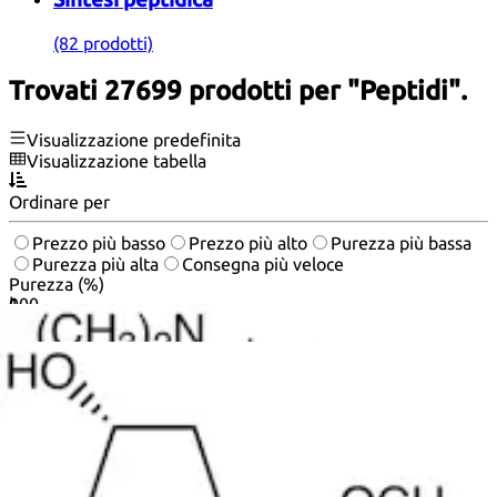
(82 prodotti)
Trovati 27699 prodotti per "Peptidi".
Visualizzazione predefinita
Visualizzazione tabella
Ordinare per
Prezzo più basso
Prezzo più alto
Purezza più bassa
Purezza più alta
Consegna più veloce
Purezza (%)
0
100
|
0
|
50
|
90
|
95
|
100