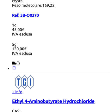
crystal
Peso molecolare:
169.22
Ref:
3B-O0370
1g
45,00€
IVA esclusa
5g
120,00€
IVA esclusa
+ Info
Ethyl 4-Aminobutyrate Hydrochloride
CAS: