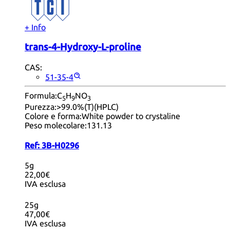
+ Info
trans-4-Hydroxy-L-proline
CAS:
51-35-4
Formula:
C
H
NO
5
9
3
Purezza:
>99.0%(T)(HPLC)
Colore e forma:
White powder to crystaline
Peso molecolare:
131.13
Ref:
3B-H0296
5g
22,00€
IVA esclusa
25g
47,00€
IVA esclusa