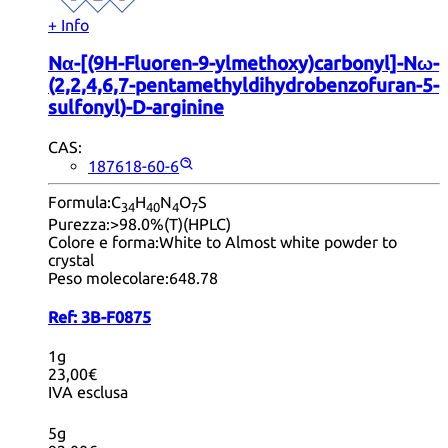
+ Info
Nα-[(9H-Fluoren-9-ylmethoxy)carbonyl]-Nω-
(2,2,4,6,7-pentamethyldihydrobenzofuran-5-
sulfonyl)-D-arginine
CAS:
187618-60-6
Formula:
C
H
N
O
S
34
40
4
7
Purezza:
>98.0%(T)(HPLC)
Colore e forma:
White to Almost white powder to
crystal
Peso molecolare:
648.78
Ref:
3B-F0875
1g
23,00€
IVA esclusa
5g