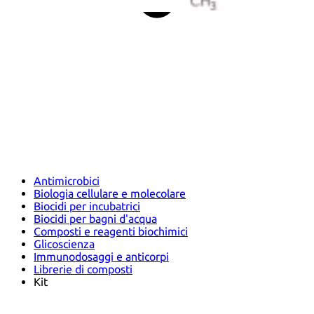
Antimicrobici
Biologia cellulare e molecolare
Biocidi per incubatrici
Biocidi per bagni d'acqua
Composti e reagenti biochimici
Glicoscienza
Immunodosaggi e anticorpi
Librerie di composti
Kit