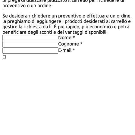
Si prega di utilizzare piuttosto il carrello per richiedere un
preventivo o un ordine
Se desidera richiedere un preventivo o effettuare un ordine,
la preghiamo di aggiungere i prodotti desiderati al carrello e
gestire la richiesta da lì. È più rapido, più economico e potrà
beneficiare degli sconti e dei vantaggi disponibili.
Nome *
Cognome *
E-mail *
◻️