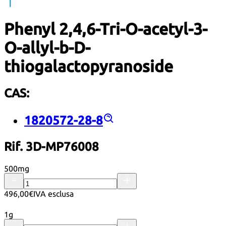
Phenyl 2,4,6-Tri-O-acetyl-3-
O-allyl-b-D-
thiogalactopyranoside
CAS:
1820572-28-8
Rif. 3D-MP76008
500mg
496,00€
IVA esclusa
1g