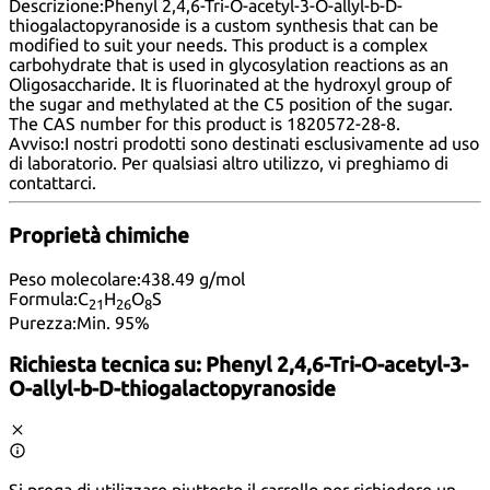
Descrizione:
Phenyl 2,4,6-Tri-O-acetyl-3-O-allyl-b-D-
thiogalactopyranoside is a custom synthesis that can be
modified to suit your needs. This product is a complex
carbohydrate that is used in glycosylation reactions as an
Oligosaccharide. It is fluorinated at the hydroxyl group of
the sugar and methylated at the C5 position of the sugar.
The CAS number for this product is 1820572-28-8.
Avviso:
I nostri prodotti sono destinati esclusivamente ad uso
di laboratorio. Per qualsiasi altro utilizzo, vi preghiamo di
contattarci
.
Proprietà chimiche
Peso molecolare:
438.49 g/mol
Formula:
C
H
O
S
21
26
8
Purezza:
Min. 95%
Richiesta tecnica su:
Phenyl 2,4,6-Tri-O-acetyl-3-
O-allyl-b-D-thiogalactopyranoside