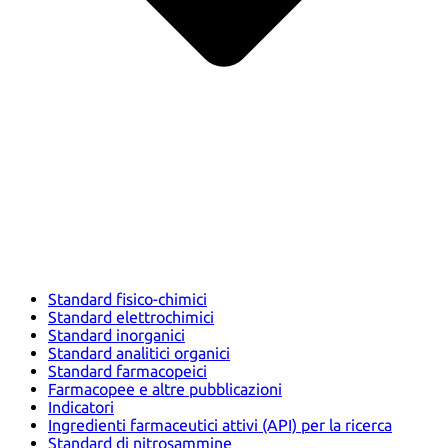
Standard fisico-chimici
Standard elettrochimici
Standard inorganici
Standard analitici organici
Standard farmacopeici
Farmacopee e altre pubblicazioni
Indicatori
Ingredienti farmaceutici attivi (API) per la ricerca
Standard di nitrosammine