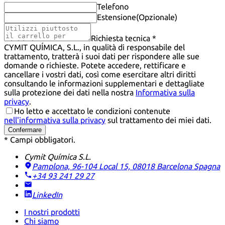
Telefono
Estensione
(Opzionale)
Richiesta tecnica *
CYMIT QUÍMICA, S.L., in qualità di responsabile del
trattamento, tratterà i suoi dati per rispondere alle sue
domande o richieste. Potete accedere, rettificare e
cancellare i vostri dati, così come esercitare altri diritti
consultando le informazioni supplementari e dettagliate
sulla protezione dei dati nella nostra
Informativa sulla
privacy
.
Ho letto e accettato le condizioni contenute
nell'informativa sulla privacy
sul trattamento dei miei dati.
Confermare
* Campi obbligatori.
Cymit Química S.L.
Pamplona, 96-104 Local 15, 08018 Barcelona
Spagna
+34 93 241 29 27
LinkedIn
I nostri prodotti
Chi siamo