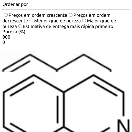
Ordenar por
Preços em ordem crescente
Preços em ordem
decrescente
Menor grau de pureza
Maior grau de
pureza
Estimativa de entrega mais rápida primeiro
Pureza (%)
0
100
|
0
|
50
|
90
|
95
|
100
20
50
produtos por página.
1
2
3
...
25
Next