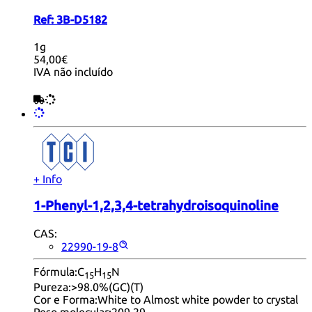
Ref:
3B-D5182
1g
54,00€
IVA não incluído
+ Info
1-Phenyl-1,2,3,4-tetrahydroisoquinoline
CAS:
22990-19-8
Fórmula:
C
H
N
15
15
Pureza:
>98.0%(GC)(T)
Cor e Forma:
White to Almost white powder to crystal
Peso molecular:
209.29