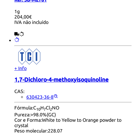
1g
204,00€
IVA não incluído
+ Info
1,7-Dichloro-4-methoxyisoquinoline
CAS:
630423-36-8
Fórmula:
C
H
Cl
NO
10
7
2
Pureza:
>98.0%(GC)
Cor e Forma:
White to Yellow to Orange powder to
crystal
Peso molecular:
228.07