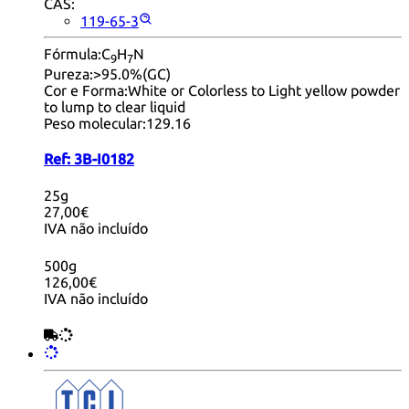
CAS:
119-65-3
Fórmula:
C
H
N
9
7
Pureza:
>95.0%(GC)
Cor e Forma:
White or Colorless to Light yellow powder
to lump to clear liquid
Peso molecular:
129.16
Ref:
3B-I0182
25g
27,00€
IVA não incluído
500g
126,00€
IVA não incluído