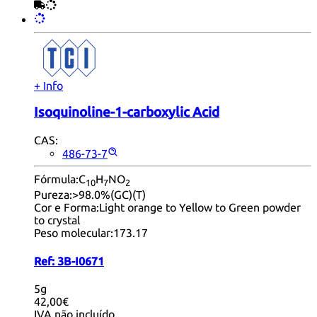
+ Info
Isoquinoline-1-carboxylic Acid
CAS:
486-73-7
Fórmula:
C
H
NO
10
7
2
Pureza:
>98.0%(GC)(T)
Cor e Forma:
Light orange to Yellow to Green powder
to crystal
Peso molecular:
173.17
Ref:
3B-I0671
5g
42,00€
IVA não incluído