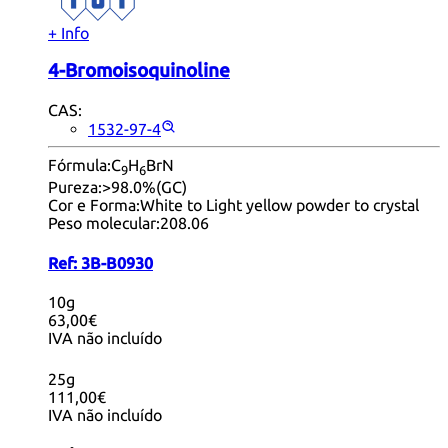
+ Info
4-Bromoisoquinoline
CAS:
1532-97-4
Fórmula:
C
H
BrN
9
6
Pureza:
>98.0%(GC)
Cor e Forma:
White to Light yellow powder to crystal
Peso molecular:
208.06
Ref:
3B-B0930
10g
63,00€
IVA não incluído
25g
111,00€
IVA não incluído