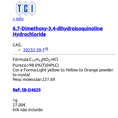
+ Info
6,7-Dimethoxy-3,4-dihydroisoquinoline
Hydrochloride
CAS:
20232-39-7
Fórmula:
C
H
NO
·HCl
11
13
2
Pureza:
>98.0%(T)(HPLC)
Cor e Forma:
Light yellow to Yellow to Orange powder
to crystal
Peso molecular:
227.69
Ref:
3B-D4629
1g
27,00€
IVA não incluído