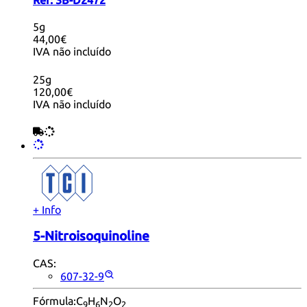
Ref:
3B-D2472
5g
44,00€
IVA não incluído
25g
120,00€
IVA não incluído
+ Info
5-Nitroisoquinoline
CAS:
607-32-9
Fórmula:
C
H
N
O
9
6
2
2