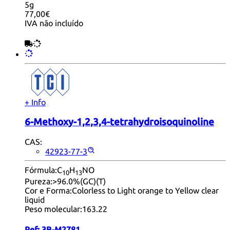
5g
77,00€
IVA não incluído
+ Info
6-Methoxy-1,2,3,4-tetrahydroisoquinoline
CAS:
42923-77-3
Fórmula:
C
H
NO
10
13
Pureza:
>96.0%(GC)(T)
Cor e Forma:
Colorless to Light orange to Yellow clear
liquid
Peso molecular:
163.22
Ref:
3B-M2781