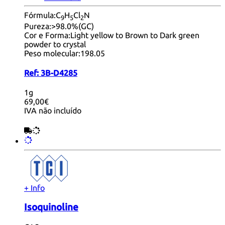
Fórmula:
C
H
Cl
N
9
5
2
Pureza:
>98.0%(GC)
Cor e Forma:
Light yellow to Brown to Dark green
powder to crystal
Peso molecular:
198.05
Ref:
3B-D4285
1g
69,00€
IVA não incluído
+ Info
Isoquinoline