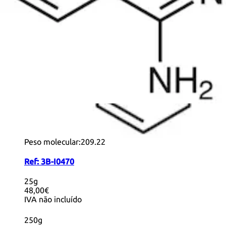
+ Info
Isoquinoline-5-sulfonic Acid
CAS:
27655-40-9
Fórmula:
C
H
NO
S
9
7
3
Pureza:
>96.0%(T)(HPLC)
Cor e Forma:
White to Almost white powder to crystal
Peso molecular:
209.22
Ref:
3B-I0470
25g
48,00€
IVA não incluído
250g