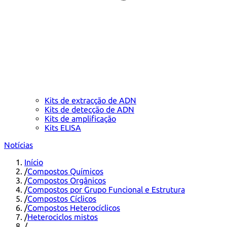
Kits de extracção de ADN
Kits de detecção de ADN
Kits de amplificação
Kits ELISA
Notícias
Início
/
Compostos Químicos
/
Compostos Orgânicos
/
Compostos por Grupo Funcional e Estrutura
/
Compostos Cíclicos
/
Compostos Heterocíclicos
/
Heterociclos mistos
/