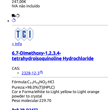
247,00€
IVA não incluído
+ Info
6,7-Dimethoxy-1,2,3,4-
tetrahydroisoquinoline Hydrochloride
CAS:
2328-12-3
Fórmula:
C
H
NO
·HCl
11
15
2
Pureza:
>98.0%(T)(HPLC)
Cor e Forma:
White to Light yellow to Light orange
powder to crystal
Peso molecular:
229.70