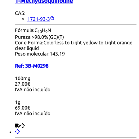
1-Methylisoquinoline
CAS:
1721-93-3
Fórmula:
C
H
N
10
9
Pureza:
>98.0%(GC)(T)
Cor e Forma:
Colorless to Light yellow to Light orange
clear liquid
Peso molecular:
143.19
Ref:
3B-M0298
100mg
27,00€
IVA não incluído
1g
69,00€
IVA não incluído