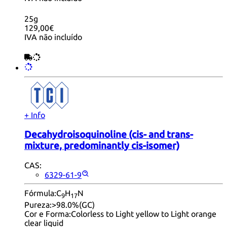
25g
129,00€
IVA não incluído
+ Info
Decahydroisoquinoline (cis- and trans-
mixture, predominantly cis-isomer)
CAS:
6329-61-9
Fórmula:
C
H
N
9
17
Pureza:
>98.0%(GC)
Cor e Forma:
Colorless to Light yellow to Light orange
clear liquid