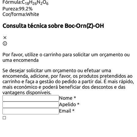
Fórmula:
C
H
N
O
18
26
2
6
Pureza:
99.2%
Cor/forma:
White
Consulta técnica sobre
Boc-Orn(Z)-OH
Por favor, utilize o carrinho para solicitar um orçamento ou
uma encomenda
Se desejar solicitar um orçamento ou efetuar uma
encomenda, adicione, por favor, os produtos pretendidos ao
carrinho e faça a gestão do pedido a partir daí. É mais rápido,
mais económico e poderá beneficiar dos descontos e das
vantagens disponíveis.
Nome *
Apelido *
Email *
◻️