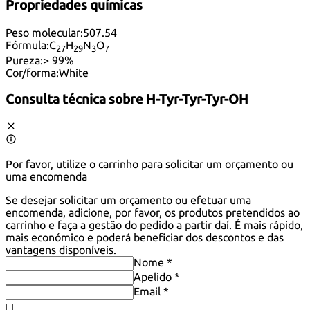
Propriedades químicas
Peso molecular:
507.54
Fórmula:
C
H
N
O
27
29
3
7
Pureza:
> 99%
Cor/forma:
White
Consulta técnica sobre
H-Tyr-Tyr-Tyr-OH
Por favor, utilize o carrinho para solicitar um orçamento ou
uma encomenda
Se desejar solicitar um orçamento ou efetuar uma
encomenda, adicione, por favor, os produtos pretendidos ao
carrinho e faça a gestão do pedido a partir daí. É mais rápido,
mais económico e poderá beneficiar dos descontos e das
vantagens disponíveis.
Nome *
Apelido *
Email *
◻️