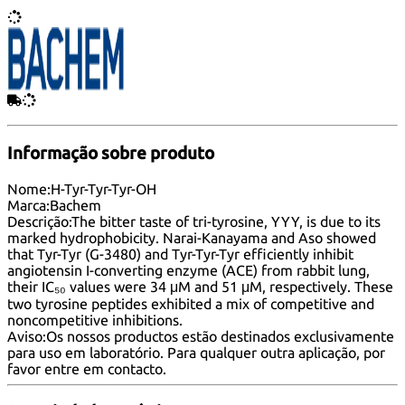
Informação sobre produto
Nome:
H-Tyr-Tyr-Tyr-OH
Marca:
Bachem
Descrição:
The bitter taste of tri-tyrosine, YYY, is due to its
marked hydrophobicity. Narai-Kanayama and Aso showed
that Tyr-Tyr (G-3480) and Tyr-Tyr-Tyr efficiently inhibit
angiotensin I-converting enzyme (ACE) from rabbit lung,
their IC₅₀ values were 34 μM and 51 μM, respectively. These
two tyrosine peptides exhibited a mix of competitive and
noncompetitive inhibitions.
Aviso:
Os nossos productos estão destinados exclusivamente
para uso em laboratório. Para qualquer outra aplicação, por
favor
entre em contacto
.