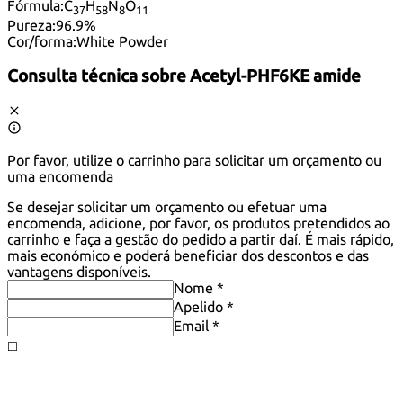
Fórmula:
C
H
N
O
37
58
8
11
Pureza:
96.9%
Cor/forma:
White Powder
Consulta técnica sobre
Acetyl-PHF6KE amide
Por favor, utilize o carrinho para solicitar um orçamento ou
uma encomenda
Se desejar solicitar um orçamento ou efetuar uma
encomenda, adicione, por favor, os produtos pretendidos ao
carrinho e faça a gestão do pedido a partir daí. É mais rápido,
mais económico e poderá beneficiar dos descontos e das
vantagens disponíveis.
Nome *
Apelido *
Email *
◻️