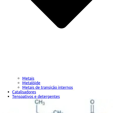
Metais
Metalóide
Metais de transição internos
Catalisadores
Tensoativos e detergentes
Indicadores
Química supramolecular
Nanomateriais