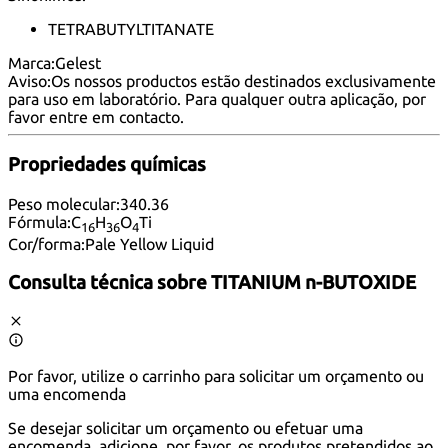
TETRABUTYLTITANATE
Marca:
Gelest
Aviso:
Os nossos productos estão destinados exclusivamente
para uso em laboratório. Para qualquer outra aplicação, por
favor
entre em contacto
.
Propriedades químicas
Peso molecular:
340.36
Fórmula:
C
H
O
Ti
1
6
3
6
4
Cor/forma:
Pale Yellow Liquid
Consulta técnica sobre
TITANIUM n-BUTOXIDE
Por favor, utilize o carrinho para solicitar um orçamento ou
uma encomenda
Se desejar solicitar um orçamento ou efetuar uma
encomenda, adicione, por favor, os produtos pretendidos ao