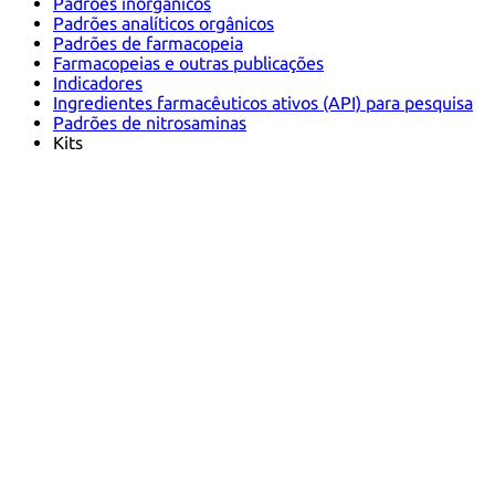
Padrões inorgânicos
Padrões analíticos orgânicos
Padrões de farmacopeia
Farmacopeias e outras publicações
Indicadores
Ingredientes farmacêuticos ativos (API) para pesquisa
Padrões de nitrosaminas
Kits