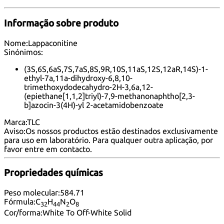
Informação sobre produto
Nome:
Lappaconitine
Sinónimos:
(3S,6S,6aS,7S,7aS,8S,9R,10S,11aS,12S,12aR,14S)-1-
ethyl-7a,11a-dihydroxy-6,8,10-
trimethoxydodecahydro-2H-3,6a,12-
(epiethane[1,1,2]triyl)-7,9-methanonaphtho[2,3-
b]azocin-3(4H)-yl 2-acetamidobenzoate
Marca:
TLC
Aviso:
Os nossos productos estão destinados exclusivamente
para uso em laboratório. Para qualquer outra aplicação, por
favor
entre em contacto
.
Propriedades químicas
Peso molecular:
584.71
Fórmula:
C
H
N
O
32
44
2
8
Cor/forma:
White To Off-White Solid