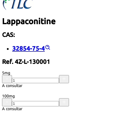
Lappaconitine
CAS:
32854-75-4
Ref. 4Z-L-130001
5mg
A consultar
100mg
A consultar