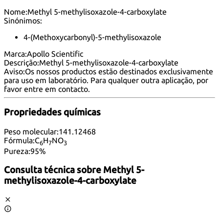
Nome:
Methyl 5-methylisoxazole-4-carboxylate
Sinónimos:
4-(Methoxycarbonyl)-5-methylisoxazole
Marca:
Apollo Scientific
Descrição:
Methyl 5-methylisoxazole-4-carboxylate
Aviso:
Os nossos productos estão destinados exclusivamente
para uso em laboratório. Para qualquer outra aplicação, por
favor
entre em contacto
.
Propriedades químicas
Peso molecular:
141.12468
Fórmula:
C
H
NO
6
7
3
Pureza:
95%
Consulta técnica sobre
Methyl 5-
methylisoxazole-4-carboxylate