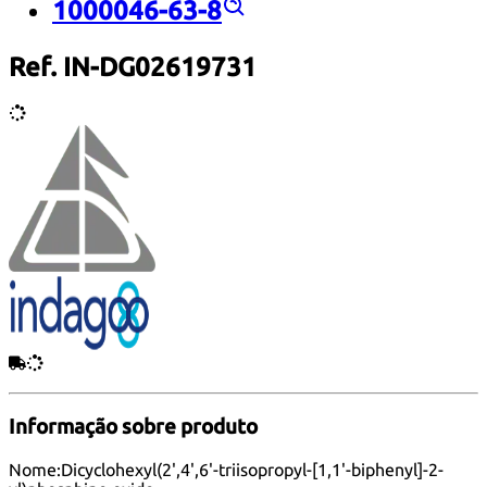
1000046-63-8
Ref. IN-DG02619731
Informação sobre produto
Nome:
Dicyclohexyl(2',4',6'-triisopropyl-[1,1'-biphenyl]-2-