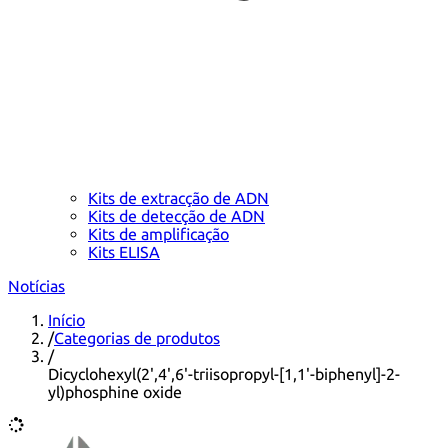
Kits de extracção de ADN
Kits de detecção de ADN
Kits de amplificação
Kits ELISA
Notícias
Início
/
Categorias de produtos
/
Dicyclohexyl(2',4',6'-triisopropyl-[1,1'-biphenyl]-2-
yl)phosphine oxide