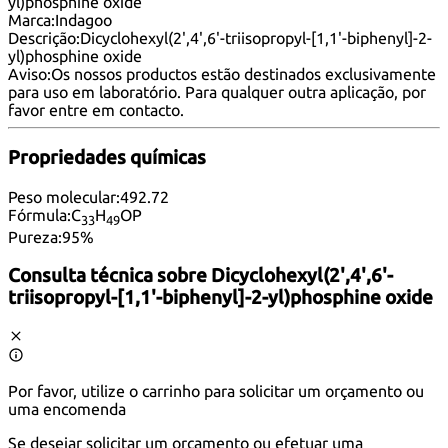
yl)phosphine oxide
Marca:
Indagoo
Descrição:
Dicyclohexyl(2',4',6'-triisopropyl-[1,1'-biphenyl]-2-
yl)phosphine oxide
Aviso:
Os nossos productos estão destinados exclusivamente
para uso em laboratório. Para qualquer outra aplicação, por
favor
entre em contacto
.
Propriedades químicas
Peso molecular:
492.72
Fórmula:
C
H
OP
33
49
Pureza:
95%
Consulta técnica sobre
Dicyclohexyl(2',4',6'-
triisopropyl-[1,1'-biphenyl]-2-yl)phosphine oxide
Por favor, utilize o carrinho para solicitar um orçamento ou
uma encomenda
Se desejar solicitar um orçamento ou efetuar uma