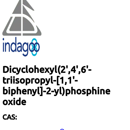
Dicyclohexyl(2',4',6'-
triisopropyl-[1,1'-
biphenyl]-2-yl)phosphine
oxide
CAS: