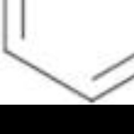
Estándares fisicoquímicos
Estándares electroquímicos
Estandares inorgánicos
Estandares analíticos orgánicos