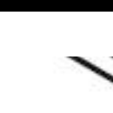
Estándares de farmacopea
Farmacopeas y otras publicaciones
Indicadores
Ingredientes farmacéuticos activos (API) para investigac
Estándares de Nitrosaminas
Kits