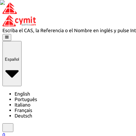
Escriba el CAS, la Referencia o el Nombre en inglés y pulse In
Español
English
Português
Italiano
Français
Deutsch
0