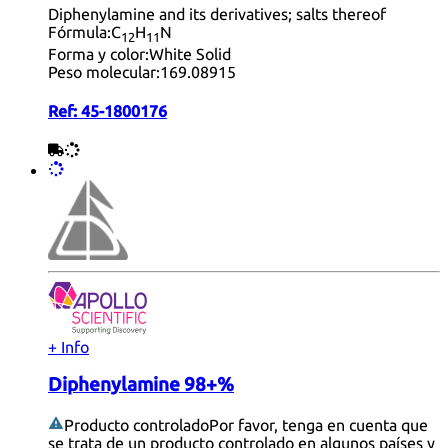
Diphenylamine and its derivatives; salts thereof
Fórmula:
C
H
N
12
11
Forma y color:
White Solid
Peso molecular:
169.08915
Ref:
45-1800176
+ Info
Diphenylamine 98+%
Producto controlado
Por favor, tenga en cuenta que
se trata de un producto controlado en algunos países y