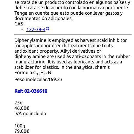
se trata de un producto controlado en algunos países y
debe tratarse de acuerdo con la normativa pertinente.
Tenga en cuenta que esto puede conllevar gastos y
documentación adicionales.
CAS:
122-39-4
Diphenylamine is employed as harvest scald inhibitor
for apples indoor drench treatments due to its
antioxidant property. Alkyl derivatives of
diphenylamine are used as anti-ozonants in the rubber
manufacturing. It is used as lubricants and acts as a
stabilizer for plastics. In the analytical chemis
Fórmula:
C
H
N
12
11
Peso molecular:
169.23
Ref:
02-036610
25g
46,00€
IVA no incluido
100g
79,00€