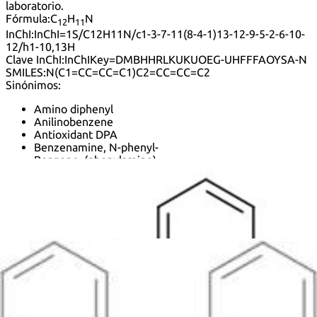
laboratorio.
Fórmula:
C
H
N
12
11
InChI:
InChI=1S/C12H11N/c1-3-7-11(8-4-1)13-12-9-5-2-6-10-
12/h1-10,13H
Clave InChI:
InChIKey=DMBHHRLKUKUOEG-UHFFFAOYSA-N
SMILES:
N(C1=CC=CC=C1)C2=CC=CC=C2
Sinónimos:
Amino diphenyl
Anilinobenzene
Antioxidant DPA
Benzenamine, N-phenyl-
Benzene, (phenylamino)-
Biphenyl-2-Amine
DBA
DFA
DPA
Dianiline
Difenilamina
Diphenylamin
Diphenylamin, Rein
Diphenylamin, Technisch
Diphenylamine 99.0+ % for analysis
Diphenylamine redox
Diphenylimine