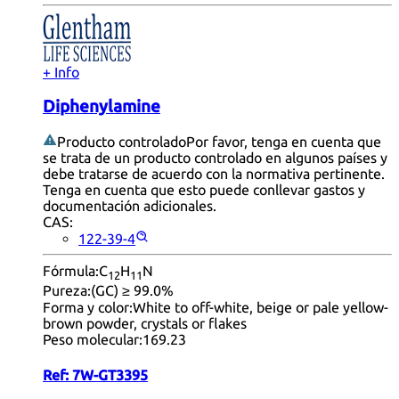
+ Info
Diphenylamine
Producto controlado
Por favor, tenga en cuenta que
se trata de un producto controlado en algunos países y
debe tratarse de acuerdo con la normativa pertinente.
Tenga en cuenta que esto puede conllevar gastos y
documentación adicionales.
CAS:
122-39-4
Fórmula:
C
H
N
12
11
Pureza:
(GC) ≥ 99.0%
Forma y color:
White to off-white, beige or pale yellow-
brown powder, crystals or flakes
Peso molecular:
169.23
Ref:
7W-GT3395