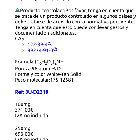
Producto controlado
Por favor, tenga en cuenta que
se trata de un producto controlado en algunos países y
debe tratarse de acuerdo con la normativa pertinente.
Tenga en cuenta que esto puede conllevar gastos y
documentación adicionales.
CAS:
122-39-4
99234-91-0
Fórmula:
(C
H
D
)
NH
6
2
3
2
Pureza:
98 atom % D
Forma y color:
White-Tan Solid
Peso molecular:
175.12681
Ref:
3U-D2318
100mg
371,00€
IVA no incluido
250mg
693,00€
IVA no incluido