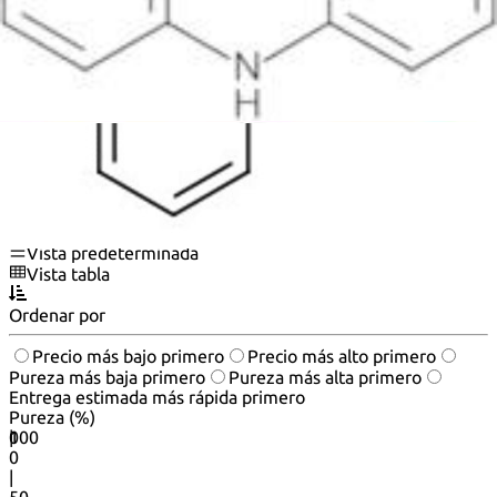
N,N-Diphenylamine
N-Phenyl-Anilin
N-Phenyl-α-aniline
N-Phenylbenzenamine
N-Phenylbenzeneamine
N-phenylaniline
Naugalube 428L
No-Scald
Nsc 215210
C.I. 10355
Ver más sinónimos
Vista predeterminada
Vista tabla
Ordenar por
Precio más bajo primero
Precio más alto primero
Pureza más baja primero
Pureza más alta primero
Entrega estimada más rápida primero
Pureza (%)
0
100
|
0
|