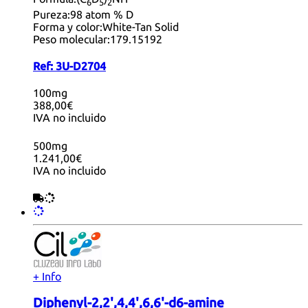
6
5
2
Pureza:
98 atom % D
Forma y color:
White-Tan Solid
Peso molecular:
179.15192
Ref:
3U-D2704
100mg
388,00€
IVA no incluido
500mg
1.241,00€
IVA no incluido
+ Info
Diphenyl-2,2',4,4',6,6'-d6-amine