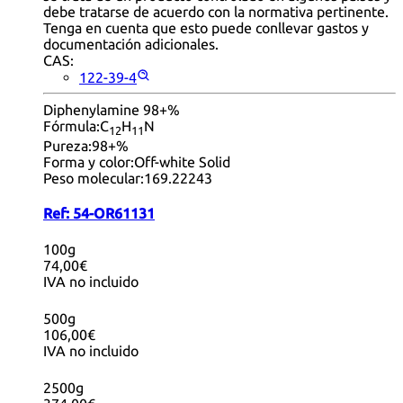
debe tratarse de acuerdo con la normativa pertinente.
Tenga en cuenta que esto puede conllevar gastos y
documentación adicionales.
CAS:
122-39-4
Diphenylamine 98+%
Fórmula:
C
H
N
12
11
Pureza:
98+%
Forma y color:
Off-white Solid
Peso molecular:
169.22243
Ref:
54-OR61131
100g
74,00€
IVA no incluido
500g
106,00€
IVA no incluido
2500g