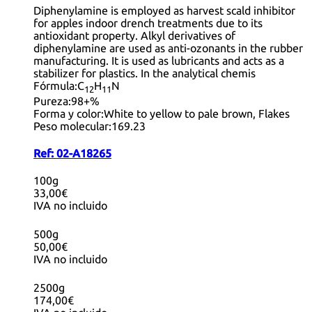
Diphenylamine is employed as harvest scald inhibitor
for apples indoor drench treatments due to its
antioxidant property. Alkyl derivatives of
diphenylamine are used as anti-ozonants in the rubber
manufacturing. It is used as lubricants and acts as a
stabilizer for plastics. In the analytical chemis
Fórmula:
C
H
N
12
11
Pureza:
98+%
Forma y color:
White to yellow to pale brown, Flakes
Peso molecular:
169.23
Ref:
02-A18265
100g
33,00€
IVA no incluido
500g
50,00€
IVA no incluido
2500g
174,00€