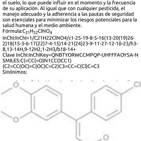
el suelo, lo que puede influir en el momento y la frecuencia
de su aplicación. Al igual que con cualquier pesticida, el
manejo adecuado y la adherencia a las pautas de seguridad
son esenciales para minimizar los riesgos potenciales para la
salud humana y el medio ambiente.
Fórmula:
C
H
ClNO
21
22
4
InChI:
InChI=1/C21H22ClNO4/c1-25-19-8-5-16(13-20(19)26-
2)18(15-3-6-17(22)7-4-15)14-21(24)23-9-11-27-12-10-23/h3-
8,13-14H,9-12H2,1-2H3/b18-14+
Clave InChI:
InChIKey=QNBTYORWCCMPQP-UHFFFAOYSA-N
SMILES:
C(=CC(=O)N1CCOCC1)
(C2=CC(OC)=C(OC)C=C2)C3=CC=C(Cl)C=C3
Sinónimos:
(E,Z)-4-[3-(4-chlorophenyl)-3-(3,4-dimethoxyphenyl)-1-
oxo-2-propenyl]morpholine
2-Propen-1-one, 3-(4-chlorophenyl)-3-(3,4-
dimethoxyphenyl)-1-(4-morpholinyl)-
3-(4-Chlorophenyl)-3-(3,4-Dimethoxyphenyl)-1-
(Morpholin-4-Yl)Prop-2-En-1-One
3-(4-Chlorophenyl)-3-(3,4-dimethoxyphenyl)-1-(4-
morpholinyl)-2-propen-1-one
4-[(2E)-3-(4-chlorophenyl)-3-(3,4-
dimethoxyphenyl)prop-2-enoyl]morpholine
4-[(2Z)-3-(4-chlorophenyl)-3-(3,4-