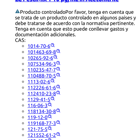
Producto controlado
Por favor, tenga en cuenta que
se trata de un producto controlado en algunos países y
debe tratarse de acuerdo con la normativa pertinente.
Tenga en cuenta que esto puede conllevar gastos y
documentación adicionales.
CAS:
1014-70-6
101463-69-8
10265-92-6
107534-96-3
110235-47-7
110488-70-5
1113-02-6
112226-61-6
112410-23-8
1129-41-5
116-06-3
118134-30-8
119-12-0
119168-77-3
121-75-5
121552-61-2