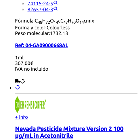
74115-24-5
82657-04-3
Fórmula:
C
H
O
cC
H
O
cmix
48
72
14
47
70
14
Forma y color:
Colourless
Peso molecular:
1732.13
Ref:
04-GA09000668AL
1ml
307,00€
IVA no incluido
+ Info
Nevada Pesticide Mixture Version 2 100
µg/mL in Acetonitrile