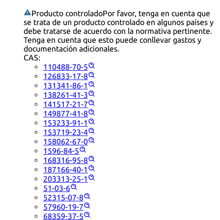
Producto controlado
Por favor, tenga en cuenta que
se trata de un producto controlado en algunos países y
debe tratarse de acuerdo con la normativa pertinente.
Tenga en cuenta que esto puede conllevar gastos y
documentación adicionales.
CAS:
110488-70-5
126833-17-8
131341-86-1
138261-41-3
141517-21-7
149877-41-8
153233-91-1
153719-23-4
158062-67-0
1596-84-5
168316-95-8
187166-40-1
203313-25-1
51-03-6
52315-07-8
57960-19-7
68359-37-5