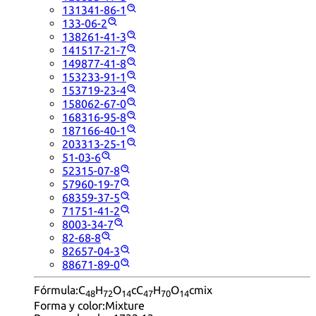
131341-86-1
133-06-2
138261-41-3
141517-21-7
149877-41-8
153233-91-1
153719-23-4
158062-67-0
168316-95-8
187166-40-1
203313-25-1
51-03-6
52315-07-8
57960-19-7
68359-37-5
71751-41-2
8003-34-7
82-68-8
82657-04-3
88671-89-0
Fórmula:
C
H
O
cC
H
O
cmix
48
72
14
47
70
14
Forma y color:
Mixture