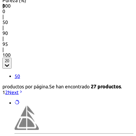
Pureza (%)
0
100
|
0
|
50
|
90
|
95
|
100
20
50
productos por página.
Se han encontrado
27 productos
.
1
2
Next