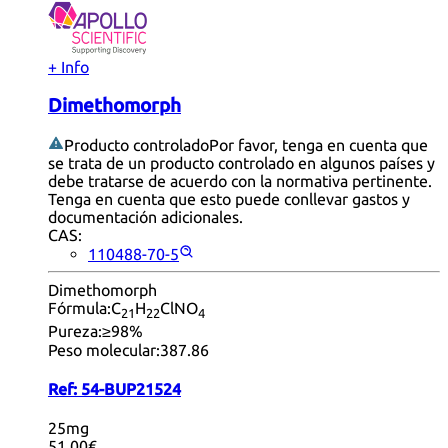
+ Info
Dimethomorph
Producto controlado
Por favor, tenga en cuenta que
se trata de un producto controlado en algunos países y
debe tratarse de acuerdo con la normativa pertinente.
Tenga en cuenta que esto puede conllevar gastos y
documentación adicionales.
CAS:
110488-70-5
Dimethomorph
Fórmula:
C
H
ClNO
21
22
4
Pureza:
≥98%
Peso molecular:
387.86
Ref:
54-BUP21524
25mg
51,00€