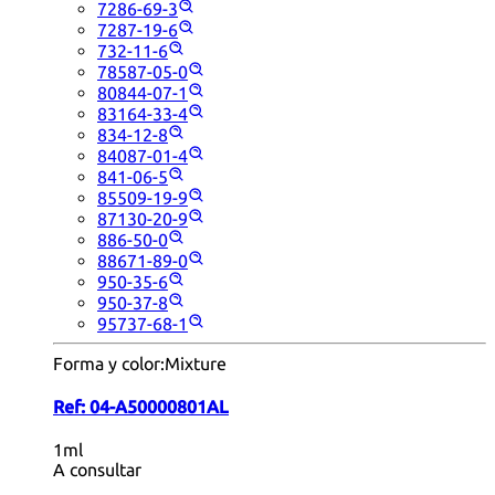
7286-69-3
7287-19-6
732-11-6
78587-05-0
80844-07-1
83164-33-4
834-12-8
84087-01-4
841-06-5
85509-19-9
87130-20-9
886-50-0
88671-89-0
950-35-6
950-37-8
95737-68-1
Forma y color:
Mixture
Ref:
04-A50000801AL
1ml
A consultar