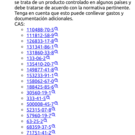
se trata de un producto controlado en algunos países y
debe tratarse de acuerdo con la normativa pertinente.
Tenga en cuenta que esto puede conllevar gastos y
documentación adicionales.
CAS:
110488-70-5
111812-58-9
126833-17-8
131341-86-1
131860-33-8
133-06-2
135410-20-7
149877-41-8
153233-91-1
158062-67-0
188425-85-6
30560-19-1
333-41-5
500008-45-7
52315-07-8
57960-19-7
63-25-2
68359-37-5
71751-41-2