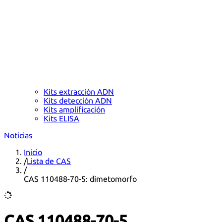
Kits extracción ADN
Kits detección ADN
Kits amplificación
Kits ELISA
Noticias
Inicio
/
Lista de CAS
/
CAS 110488-70-5: dimetomorfo
CAS 110488-70-5