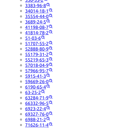
3383-96-8
34014-18-1
35554-44-0
3689-24-5
41198-08-7
41814-78-2
51-03-6
51707-55-2
52888-80-9
55179-31-2
55219-65-3
57018-04-9
57966-95-7
5915-41-3
59669-26-0
6190-65-4
63-25-2
63284-71-9
66332-96-5
6923-22-4
69327-76-0
6988-21-2
71626-11-4