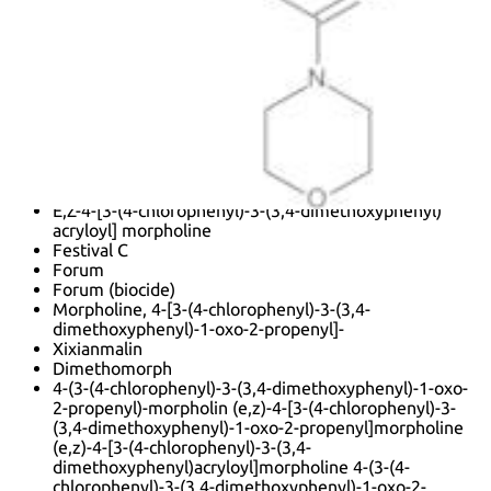
dimethoxyphenyl)prop-2-enoyl]morpholine
4-[3-(4-Chlorophenyl)-3-(3,4-Dimethoxyphenyl)-1-Oxo-
2-Propenyl]Morpholine
Acrobat
Akrobat
Athlete
Cme 151
Dimethomorph{(E,Z)-4-[3-(4-Chlorophenyl)-3-(3,4-
Dimethoxphenyl)Acryloy]Morpholine
Dimethoroph
E,Z-4-[3-(4-chlorophenyl)-3-(3,4-dimethoxyphenyl)
acryloyl] morpholine
Festival C
Forum
Forum (biocide)
Morpholine, 4-[3-(4-chlorophenyl)-3-(3,4-
dimethoxyphenyl)-1-oxo-2-propenyl]-
Xixianmalin
Dimethomorph
4-(3-(4-chlorophenyl)-3-(3,4-dimethoxyphenyl)-1-oxo-
2-propenyl)-morpholin (e,z)-4-[3-(4-chlorophenyl)-3-
(3,4-dimethoxyphenyl)-1-oxo-2-propenyl]morpholine
(e,z)-4-[3-(4-chlorophenyl)-3-(3,4-
dimethoxyphenyl)acryloyl]morpholine 4-(3-(4-
chlorophenyl)-3-(3,4-dimethoxyphenyl)-1-oxo-2-