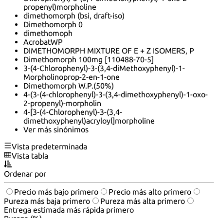
propenyl)morpholine
dimethomorph (bsi, draft-iso)
Dimethomorph 0
dimethomoph
AcrobatWP
DIMETHOMORPH MIXTURE OF E + Z ISOMERS, P
Dimethomorph 100mg [110488-70-5]
3-(4-Chlorophenyl)-3-(3,4-diMethoxyphenyl)-1-
Morpholinoprop-2-en-1-one
Dimethomorph W.P.(50%)
4-(3-(4-chlorophenyl)-3-(3,4-dimethoxyphenyl)-1-oxo-
2-propenyl)-morpholin
4-[3-(4-Chlorophenyl)-3-(3,4-
dimethoxyphenyl)acryloyl]morpholine
Ver más sinónimos
Vista predeterminada
Vista tabla
Ordenar por
Precio más bajo primero
Precio más alto primero
Pureza más baja primero
Pureza más alta primero
Entrega estimada más rápida primero