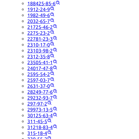
188425-85-6
1912-24-9
1982-49-6
2032-65-7
21725-46-2
2275-23-2
22781-23-3
2310-17-0
23103-98-2
2312-35-8
23505-41-1
24017-47-8
2595-54-2
2597-03-7
2631-37-0
28249-77-6
29232-93-7
297-97-2
29973-13-5
30125-63-4
311-45-5
31218-83-4
315-18-4
330-55-2