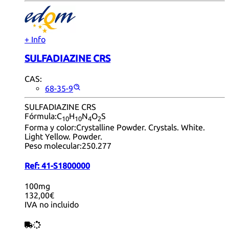
+ Info
SULFADIAZINE CRS
CAS:
68-35-9
SULFADIAZINE CRS
Fórmula:
C
H
N
O
S
10
10
4
2
Forma y color:
Crystalline Powder. Crystals. White.
Light Yellow. Powder.
Peso molecular:
250.277
Ref:
41-S1800000
100mg
132,00€
IVA no incluido