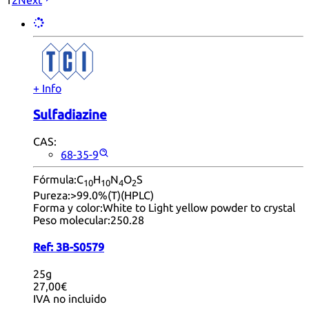
1
2
Next
+ Info
Sulfadiazine
CAS:
68-35-9
Fórmula:
C
H
N
O
S
10
10
4
2
Pureza:
>99.0%(T)(HPLC)
Forma y color:
White to Light yellow powder to crystal
Peso molecular:
250.28
Ref:
3B-S0579
25g
27,00€
IVA no incluido