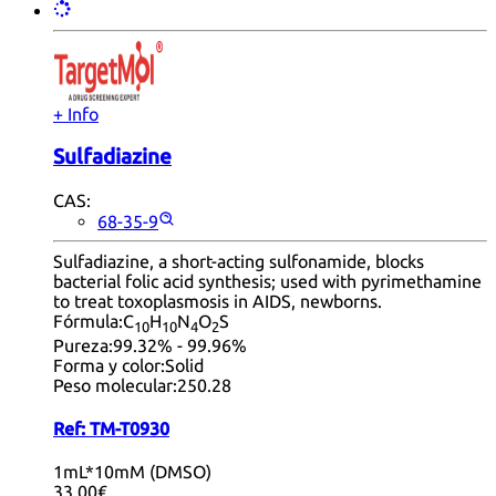
+ Info
Sulfadiazine
CAS:
68-35-9
Sulfadiazine, a short-acting sulfonamide, blocks
bacterial folic acid synthesis; used with pyrimethamine
to treat toxoplasmosis in AIDS, newborns.
Fórmula:
C
H
N
O
S
10
10
4
2
Pureza:
99.32% - 99.96%
Forma y color:
Solid
Peso molecular:
250.28
Ref:
TM-T0930
1mL*10mM (DMSO)
33,00€