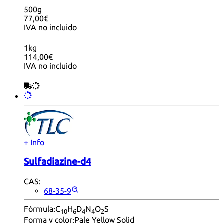
500g
77,00€
IVA no incluido
1kg
114,00€
IVA no incluido
+ Info
Sulfadiazine-d4
CAS:
68-35-9
Fórmula:
C
H
D
N
O
S
10
6
4
4
2
Forma y color:
Pale Yellow Solid