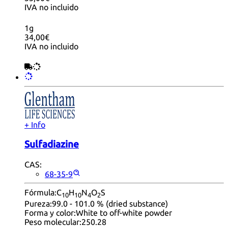
IVA no incluido
1g
34,00€
IVA no incluido
+ Info
Sulfadiazine
CAS:
68-35-9
Fórmula:
C
H
N
O
S
10
10
4
2
Pureza:
99.0 - 101.0 % (dried substance)
Forma y color:
White to off-white powder
Peso molecular:
250.28