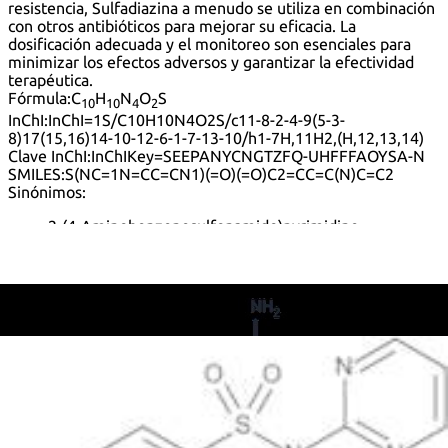
resistencia, Sulfadiazina a menudo se utiliza en combinación
con otros antibióticos para mejorar su eficacia. La
dosificación adecuada y el monitoreo son esenciales para
minimizar los efectos adversos y garantizar la efectividad
terapéutica.
Fórmula:
C
H
N
O
S
10
10
4
2
InChI:
InChI=1S/C10H10N4O2S/c11-8-2-4-9(5-3-
8)17(15,16)14-10-12-6-1-7-13-10/h1-7H,11H2,(H,12,13,14)
Clave InChI:
InChIKey=SEEPANYCNGTZFQ-UHFFFAOYSA-N
SMILES:
S(NC=1N=CC=CN1)(=O)(=O)C2=CC=C(N)C=C2
Sinónimos:
2-(4-Aminobenzenesulfonamido)pyrimidine
2-(4-Aminobenzenesulfonylamino)pyrimidine
2-(p-Aminobenzenesulfonamido)pyrimidin
2-Sulfanilamidopyrimidine
2-Sulfanilylaminopyrimidine
4-Amino-N-(2-pyrimidinyl)benzenesulfonamide
4-Amino-N-(2-pyrimidyl)benzenesulfonamide
4-Amino-N-2-pyrimidinylbenzenesulfonamide
4-[[(Pyrimidin-2-yl)amino]sulfonyl]aniline
A 306
Adiazin
Adiazine
Coco-Diazine