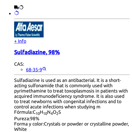
+ Info
Sulfadiazine, 98%
CAS:
68-35-9
Sulfadiazine is used as an antibacterial. It is a short-
acting sulfonamide that is commonly used with
pyrimethamine to treat toxoplasmosis in patients with
acquired immunodeficiency syndrome. It is also used
to treat newborns with congenital infections and to
control acute infections when studying m
Fórmula:
C
H
N
O
S
10
10
4
2
Pureza:
98%
Forma y color:
Crystals or powder or crystalline powder,
White