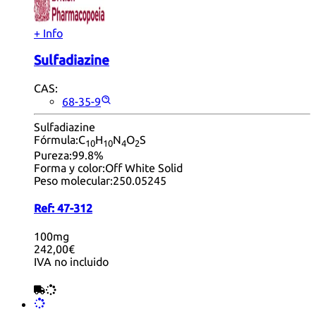
+ Info
Sulfadiazine
CAS:
68-35-9
Sulfadiazine
Fórmula:
C
H
N
O
S
10
10
4
2
Pureza:
99.8%
Forma y color:
Off White Solid
Peso molecular:
250.05245
Ref:
47-312
100mg
242,00€
IVA no incluido