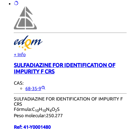
+ Info
SULFADIAZINE FOR IDENTIFICATION OF
IMPURITY F CRS
CAS:
68-35-9
SULFADIAZINE FOR IDENTIFICATION OF IMPURITY F
CRS
Fórmula:
C
H
N
O
S
10
10
4
2
Peso molecular:
250.277
Ref:
41-Y0001480