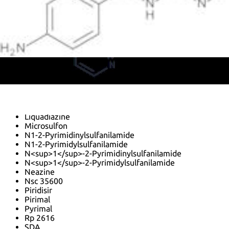
Cremodiazine
Debenal
Deltazina
Di-Azo-Mul
Diazin
Diazolone
Diazovit
Diazyl
Eskadiazine
Honey diazine
Lipo-Diazine
Lipo-Levazine
Liquadiazine
Microsulfon
N1-2-Pyrimidinylsulfanilamide
N1-2-Pyrimidylsulfanilamide
N<sup>1</sup>-2-Pyrimidinylsulfanilamide
N<sup>1</sup>-2-Pyrimidylsulfanilamide
Neazine
Nsc 35600
Piridisir
Pirimal
Pyrimal
Rp 2616
SDA