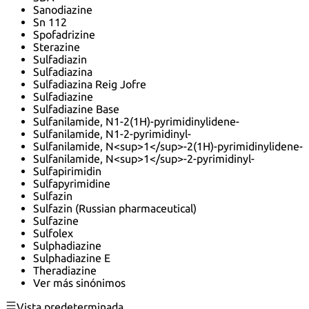
Sanodiazine
Sn 112
Spofadrizine
Sterazine
Sulfadiazin
Sulfadiazina
Sulfadiazina Reig Jofre
Sulfadiazine
Sulfadiazine Base
Sulfanilamide, N1-2(1H)-pyrimidinylidene-
Sulfanilamide, N1-2-pyrimidinyl-
Sulfanilamide, N<sup>1</sup>-2(1H)-pyrimidinylidene-
Sulfanilamide, N<sup>1</sup>-2-pyrimidinyl-
Sulfapirimidin
Sulfapyrimidine
Sulfazin
Sulfazin (Russian pharmaceutical)
Sulfazine
Sulfolex
Sulphadiazine
Sulphadiazine E
Theradiazine
Ver más sinónimos
Vista predeterminada