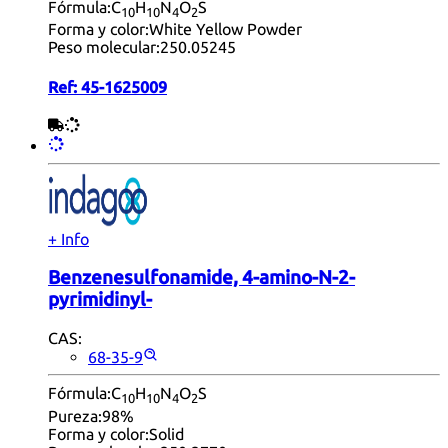
Fórmula:
C
H
N
O
S
10
10
4
2
Forma y color:
White Yellow Powder
Peso molecular:
250.05245
Ref:
45-1625009
+ Info
Benzenesulfonamide, 4-amino-N-2-
pyrimidinyl-
CAS:
68-35-9
Fórmula:
C
H
N
O
S
10
10
4
2
Pureza:
98%
Forma y color:
Solid