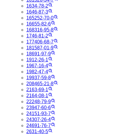
1634-78-2
1646-87-3
165252-70-0
16655-82-6
168316-95-8
1746-81-2
177406-68-7
181587-01-9
18691-97-9
1912-26-1
1967-16-4
1982-47-4
19937-59-8
208465-21-8
2163-69-1
2164-08-1
22248-79-9
23947-60-6
24151-93-7
24307-26-4
24691-76-7
2631-40-5