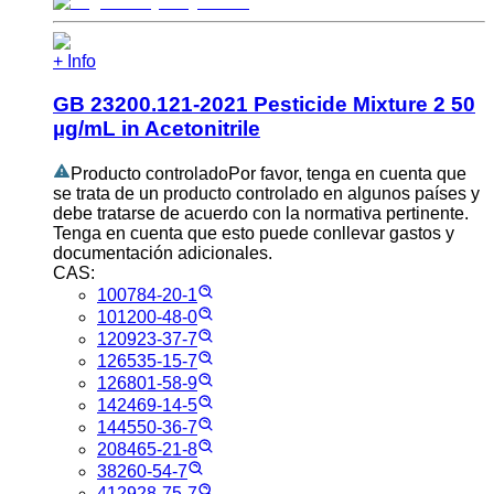
+ Info
GB 23200.121-2021 Pesticide Mixture 2 50
µg/mL in Acetonitrile
Producto controlado
Por favor, tenga en cuenta que
se trata de un producto controlado en algunos países y
debe tratarse de acuerdo con la normativa pertinente.
Tenga en cuenta que esto puede conllevar gastos y
documentación adicionales.
CAS:
100784-20-1
101200-48-0
120923-37-7
126535-15-7
126801-58-9
142469-14-5
144550-36-7
208465-21-8
38260-54-7
412928-75-7