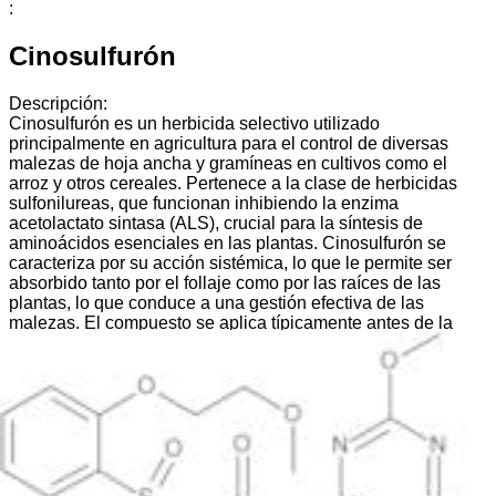
:
Cinosulfurón
Descripción:
Cinosulfurón es un herbicida selectivo utilizado
principalmente en agricultura para el control de diversas
malezas de hoja ancha y gramíneas en cultivos como el
arroz y otros cereales. Pertenece a la clase de herbicidas
sulfonilureas, que funcionan inhibiendo la enzima
acetolactato sintasa (ALS), crucial para la síntesis de
aminoácidos esenciales en las plantas. Cinosulfurón se
caracteriza por su acción sistémica, lo que le permite ser
absorbido tanto por el follaje como por las raíces de las
plantas, lo que conduce a una gestión efectiva de las
malezas. El compuesto se aplica típicamente antes de la
emergencia o después de la emergencia, dependiendo de
las malezas objetivo y del tipo de cultivo. Se conoce por su
baja toxicidad para los mamíferos y las aves, lo que lo
convierte en una opción relativamente segura cuando se
utiliza de acuerdo con las pautas recomendadas. Además,
Cinosulfurón es estable bajo diversas condiciones
ambientales, lo que contribuye a su efectividad en diversos
entornos agrícolas. Sin embargo, como todos los herbicidas,