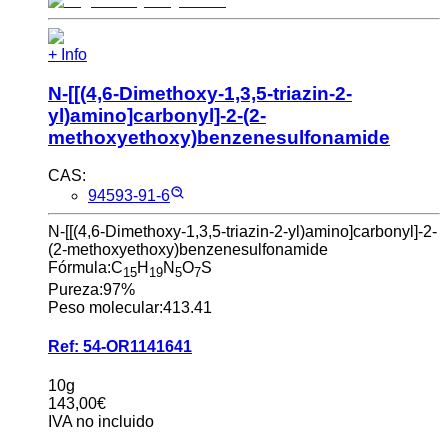
+ Info
N-[[(4,6-Dimethoxy-1,3,5-triazin-2-
yl)amino]carbonyl]-2-(2-
methoxyethoxy)benzenesulfonamide
CAS:
94593-91-6
N-[[(4,6-Dimethoxy-1,3,5-triazin-2-yl)amino]carbonyl]-2-
(2-methoxyethoxy)benzenesulfonamide
Fórmula:
C
H
N
O
S
15
19
5
7
Pureza:
97%
Peso molecular:
413.41
Ref:
54-OR1141641
10g
143,00€
IVA no incluido