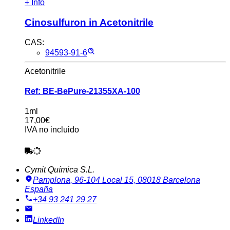
+ Info
Cinosulfuron in Acetonitrile
CAS:
94593-91-6
Acetonitrile
Ref:
BE-BePure-21355XA-100
1ml
17,00€
IVA no incluido
Cymit Química S.L.
Pamplona, 96-104 Local 15, 08018 Barcelona
España
+34 93 241 29 27
LinkedIn