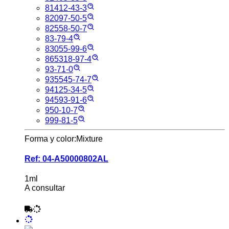
81412-43-3
82097-50-5
82558-50-7
83-79-4
83055-99-6
865318-97-4
93-71-0
935545-74-7
94125-34-5
94593-91-6
950-10-7
999-81-5
Forma y color:
Mixture
Ref:
04-A50000802AL
1ml
A consultar