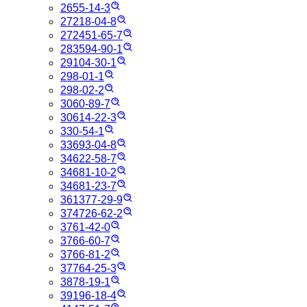
2655-14-3
27218-04-8
272451-65-7
283594-90-1
29104-30-1
298-01-1
298-02-2
3060-89-7
30614-22-3
330-54-1
33693-04-8
34622-58-7
34681-10-2
34681-23-7
361377-29-9
374726-62-2
3761-42-0
3766-60-7
3766-81-2
37764-25-3
3878-19-1
39196-18-4