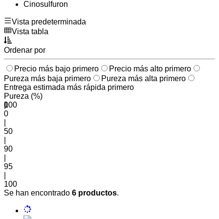
Cinosulfuron
Vista predeterminada
Vista tabla
Ordenar por
Precio más bajo primero
Precio más alto primero
Pureza más baja primero
Pureza más alta primero
Entrega estimada más rápida primero
Pureza (%)
0
100
|
0
|
50
|
90
|
95
|
100
Se han encontrado
6 productos
.