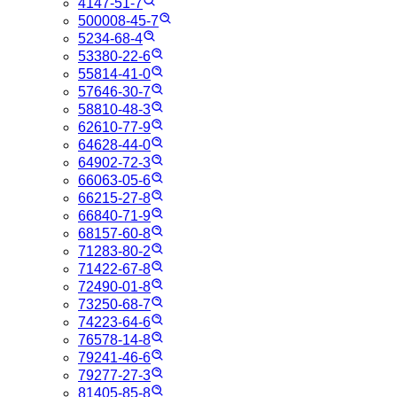
4147-51-7
500008-45-7
5234-68-4
53380-22-6
55814-41-0
57646-30-7
58810-48-3
62610-77-9
64628-44-0
64902-72-3
66063-05-6
66215-27-8
66840-71-9
68157-60-8
71283-80-2
71422-67-8
72490-01-8
73250-68-7
74223-64-6
76578-14-8
79241-46-6
79277-27-3
81405-85-8