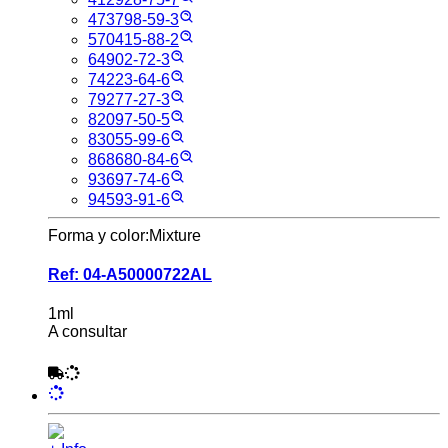
473798-59-3
570415-88-2
64902-72-3
74223-64-6
79277-27-3
82097-50-5
83055-99-6
868680-84-6
93697-74-6
94593-91-6
Forma y color:
Mixture
Ref:
04-A50000722AL
1ml
A consultar