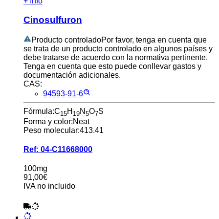
+ Info
Cinosulfuron
Producto controlado
Por favor, tenga en cuenta que
se trata de un producto controlado en algunos países y
debe tratarse de acuerdo con la normativa pertinente.
Tenga en cuenta que esto puede conllevar gastos y
documentación adicionales.
CAS:
94593-91-6
Fórmula:
C
H
N
O
S
15
19
5
7
Forma y color:
Neat
Peso molecular:
413.41
Ref:
04-C11668000
100mg
91,00€
IVA no incluido