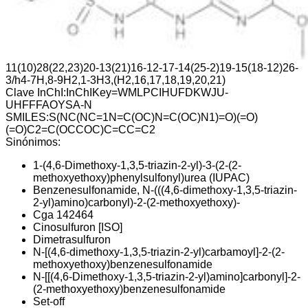
debe usarse con prudencia para minimizar los posibles
impactos ambientales y el desarrollo de poblaciones de
malezas resistentes.
Fórmula:
C
H
N
O
S
15
19
5
7
InChI:
InChI=1S/C15H19N5O7S/c1-24-8-9-27-10-6-4-5-7-
11(10)28(22,23)20-13(21)16-12-17-14(25-2)19-15(18-12)26-
3/h4-7H,8-9H2,1-3H3,(H2,16,17,18,19,20,21)
Clave InChI:
InChIKey=WMLPCIHUFDKWJU-
UHFFFAOYSA-N
SMILES:
S(NC(NC=1N=C(OC)N=C(OC)N1)=O)(=O)
(=O)C2=C(OCCOC)C=CC=C2
Sinónimos:
1-(4,6-Dimethoxy-1,3,5-triazin-2-yl)-3-(2-(2-
methoxyethoxy)phenylsulfonyl)urea (IUPAC)
Benzenesulfonamide, N-(((4,6-dimethoxy-1,3,5-triazin-
2-yl)amino)carbonyl)-2-(2-methoxyethoxy)-
Cga 142464
Cinosulfuron [ISO]
Dimetrasulfuron
N-[(4,6-dimethoxy-1,3,5-triazin-2-yl)carbamoyl]-2-(2-
methoxyethoxy)benzenesulfonamide
N-[[(4,6-Dimethoxy-1,3,5-triazin-2-yl)amino]carbonyl]-2-
(2-methoxyethoxy)benzenesulfonamide
Set-off