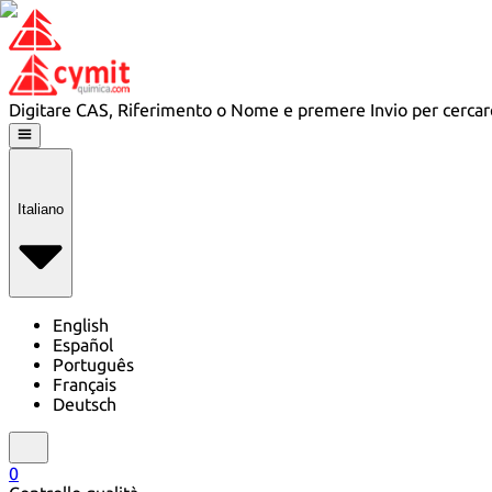
Digitare CAS, Riferimento o Nome e premere Invio per cercar
Italiano
English
Español
Português
Français
Deutsch
0