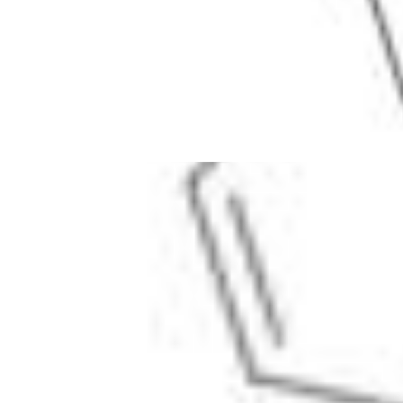
Farmacopee e altre pubblicazioni
Indicatori
Ingredienti farmaceutici attivi (API) per la ricerca
Standard di nitrosammine
Kit