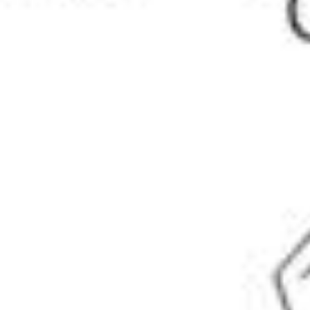
Standard fisico-chimici
Standard elettrochimici
Standard inorganici
Standard analitici organici
Standard farmacopeici