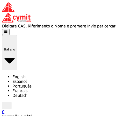
Digitare CAS, Riferimento o Nome e premere Invio per cercar
Italiano
English
Español
Português
Français
Deutsch
0