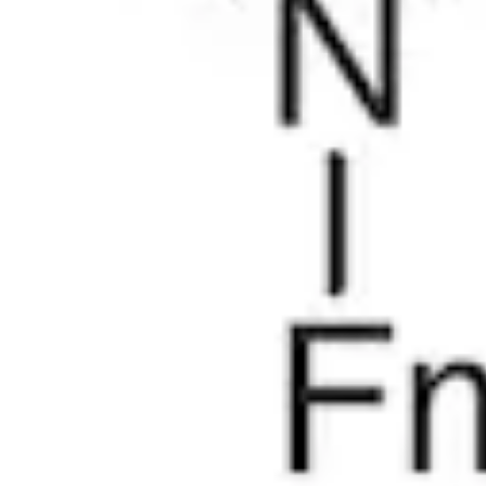
Standard fisico-chimici
Standard elettrochimici
Standard inorganici
Standard analitici organici
Standard farmacopeici