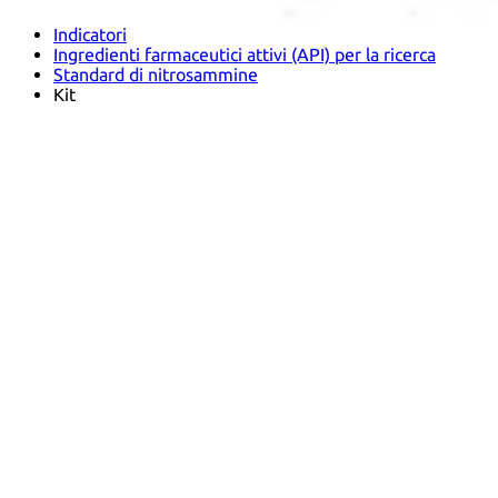
Farmacopee e altre pubblicazioni
Indicatori
Ingredienti farmaceutici attivi (API) per la ricerca
Standard di nitrosammine
Kit