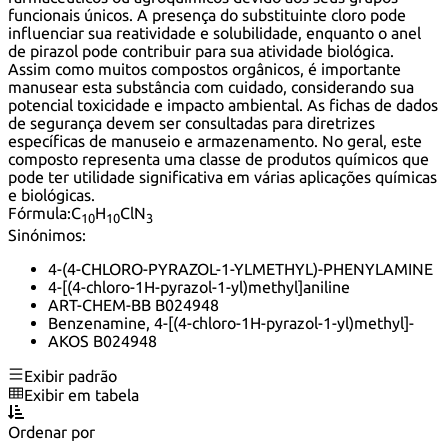
funcionais únicos. A presença do substituinte cloro pode
influenciar sua reatividade e solubilidade, enquanto o anel
de pirazol pode contribuir para sua atividade biológica.
Assim como muitos compostos orgânicos, é importante
manusear esta substância com cuidado, considerando sua
potencial toxicidade e impacto ambiental. As fichas de dados
de segurança devem ser consultadas para diretrizes
específicas de manuseio e armazenamento. No geral, este
composto representa uma classe de produtos químicos que
pode ter utilidade significativa em várias aplicações químicas
e biológicas.
Fórmula:
C
H
ClN
10
10
3
Sinónimos:
4-(4-CHLORO-PYRAZOL-1-YLMETHYL)-PHENYLAMINE
4-[(4-chloro-1H-pyrazol-1-yl)methyl]aniline
ART-CHEM-BB B024948
Benzenamine, 4-[(4-chloro-1H-pyrazol-1-yl)methyl]-
AKOS B024948
Exibir padrão
Exibir em tabela
Ordenar por