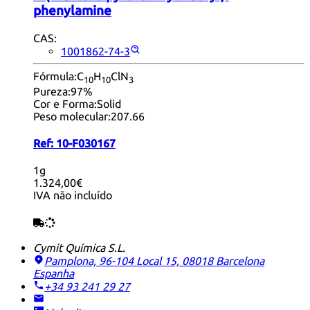
phenylamine
CAS:
1001862-74-3
Fórmula:
C
H
ClN
10
10
3
Pureza:
97%
Cor e Forma:
Solid
Peso molecular:
207.66
Ref:
10-F030167
1g
1.324,00€
IVA não incluído
Cymit Química S.L.
Pamplona, 96-104 Local 15, 08018 Barcelona
Espanha
+34 93 241 29 27