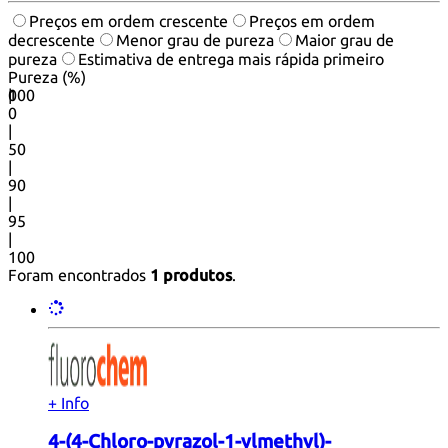
Preços em ordem crescente
Preços em ordem
decrescente
Menor grau de pureza
Maior grau de
pureza
Estimativa de entrega mais rápida primeiro
Pureza (%)
0
100
|
0
|
50
|
90
|
95
|
100
Foram encontrados
1 produtos
.
+ Info
4-(4-Chloro-pyrazol-1-ylmethyl)-