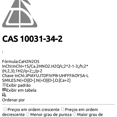
CAS 10031-34-2
:
Fórmula:
CaH2N2O5
InChI:
InChI=1S/Ca.2HNO2.H2O/c;2*2-1-3;/h;2*
(H,2,3);1H2/q+2;;;/p-2
Chave InChI:
JPIAYUJTDFIVPB-UHFFFAOYSA-L
SMILES:
N(=O)[O-].N(=O)[O-].O.[Ca+2]
Exibir padrão
Exibir em tabela
Ordenar por
Preços em ordem crescente
Preços em ordem
decrescente
Menor grau de pureza
Maior grau de