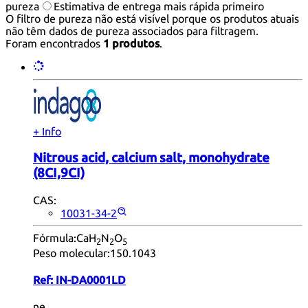
pureza
Estimativa de entrega mais rápida primeiro
O filtro de pureza não está visível porque os produtos atuais
não têm dados de pureza associados para filtragem.
Foram encontrados
1 produtos
.
+ Info
Nitrous acid, calcium salt, monohydrate
(8CI,9CI)
CAS:
10031-34-2
Fórmula:
CaH
N
O
2
2
5
Peso molecular:
150.1043
Ref:
IN-DA0001LD
ne