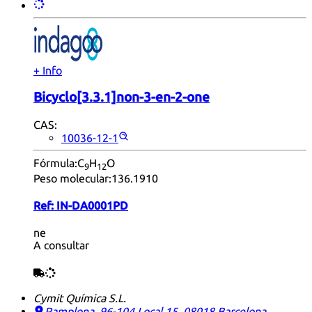
+ Info
Bicyclo[3.3.1]non-3-en-2-one
CAS:
10036-12-1
Fórmula:
C
H
O
9
12
Peso molecular:
136.1910
Ref:
IN-DA0001PD
ne
A consultar
Cymit Química S.L.
Pamplona, 96-104 Local 15, 08018 Barcelona