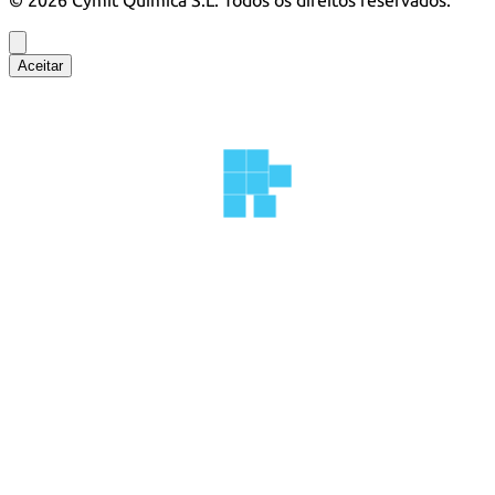
©
2026
Cymit Química S.L.
Todos os direitos reservados.
Aceitar