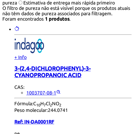
pureza
Estimativa de entrega mais rápida primeiro
O filtro de pureza não está visível porque os produtos atuais
não têm dados de pureza associados para filtragem.
Foram encontrados
1 produtos
.
+ Info
3-(2,4-DICHLOROPHENYL)-3-
CYANOPROPANOIC ACID
CAS:
1003707-08-1
Fórmula:
C
H
Cl
NO
10
7
2
2
Peso molecular:
244.0741
Ref:
IN-DA0001RF
ne