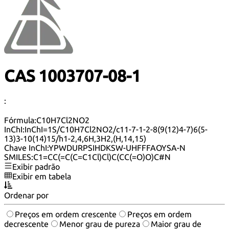
CAS 1003707-08-1
:
Fórmula:
C10H7Cl2NO2
InChI:
InChI=1S/C10H7Cl2NO2/c11-7-1-2-8(9(12)4-7)6(5-
13)3-10(14)15/h1-2,4,6H,3H2,(H,14,15)
Chave InChI:
YPWDURPSIHDKSW-UHFFFAOYSA-N
SMILES:
C1=CC(=C(C=C1Cl)Cl)C(CC(=O)O)C#N
Exibir padrão
Exibir em tabela
Ordenar por
Preços em ordem crescente
Preços em ordem
decrescente
Menor grau de pureza
Maior grau de